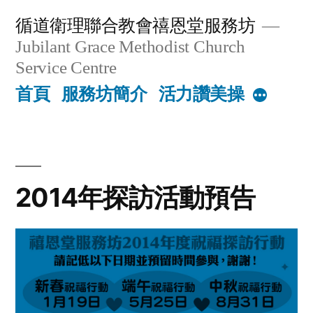
Skip
循道衛理聯合教會禧恩堂服務坊
to
Jubilant Grace Methodist Church
content
Service Centre
首頁
服務坊簡介
活力讚美操
More
2014年探訪活動預告