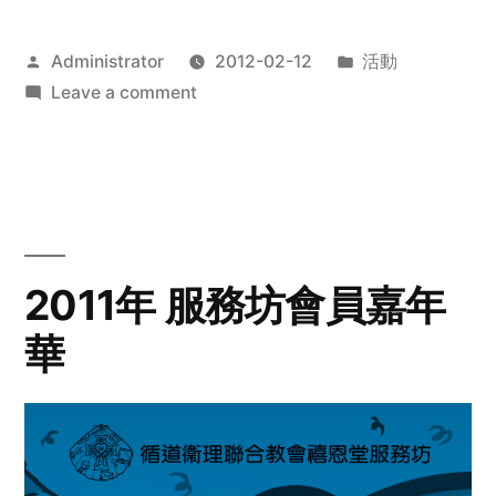
Posted
Posted
Administrator
2012-02-12
活動
by
on
in
Leave a comment
2012
步
行
籌
款
愛
2011年 服務坊會員嘉年
心
華
齊
展
步
關
懷
與