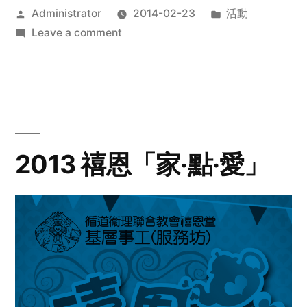
Posted
Posted
Administrator
2014-02-23
活動
by
on
in
Leave a comment
2014
年
探
訪
活
動
2013 禧恩「家‧點‧愛」
預
告