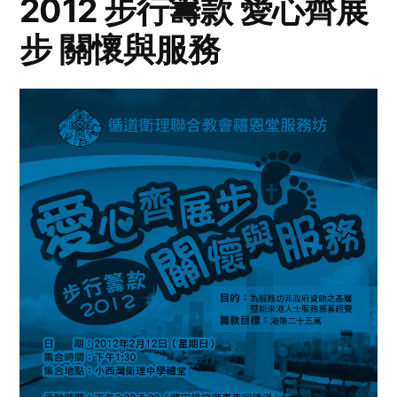
2012 步行籌款 愛心齊展
步 關懷與服務