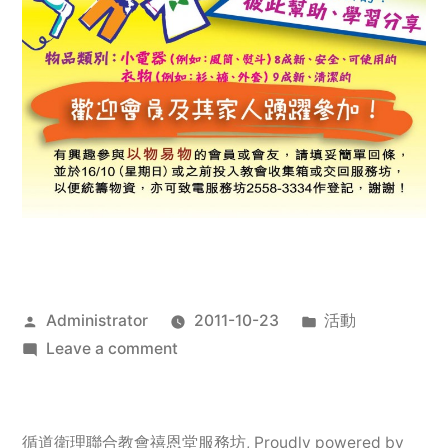
Posted
Posted
Administrator
2011-10-23
活動
by
on
in
Leave a comment
2011
年
服
循道衛理聯合教會禧恩堂服務坊
,
Proudly powered by