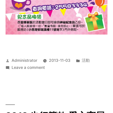
Posted
Posted
Administrator
2013-11-03
活動
by
on
in
Leave a comment
2013
禧
恩
「家‧
點‧
愛」