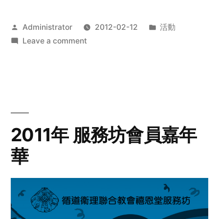
Posted
Posted
Administrator
2012-02-12
活動
by
on
in
Leave a comment
2012
步
行
籌
款
愛
2011年 服務坊會員嘉年
心
華
齊
展
步
關
懷
與