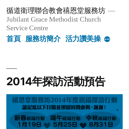
Skip
循道衛理聯合教會禧恩堂服務坊
to
Jubilant Grace Methodist Church
content
Service Centre
首頁
服務坊簡介
活力讚美操
More
2014年探訪活動預告