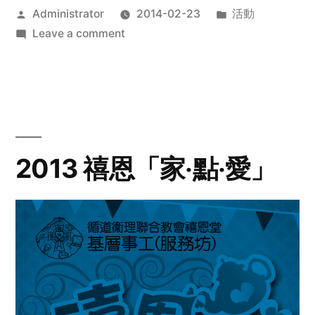
Posted
Posted
Administrator
2014-02-23
活動
by
on
in
Leave a comment
2014
年
探
訪
活
動
2013 禧恩「家‧點‧愛」
預
告