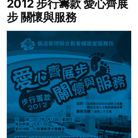
2012 步行籌款 愛心齊展
步 關懷與服務