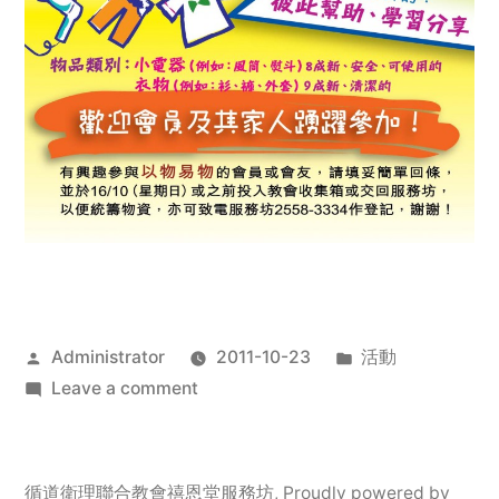
Posted
Posted
Administrator
2011-10-23
活動
by
on
in
Leave a comment
2011
年
服
循道衛理聯合教會禧恩堂服務坊
,
Proudly powered by