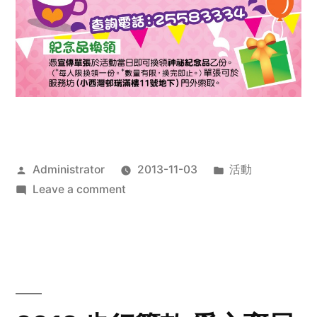
Posted
Posted
Administrator
2013-11-03
活動
by
on
in
Leave a comment
2013
禧
恩
「家‧
點‧
愛」