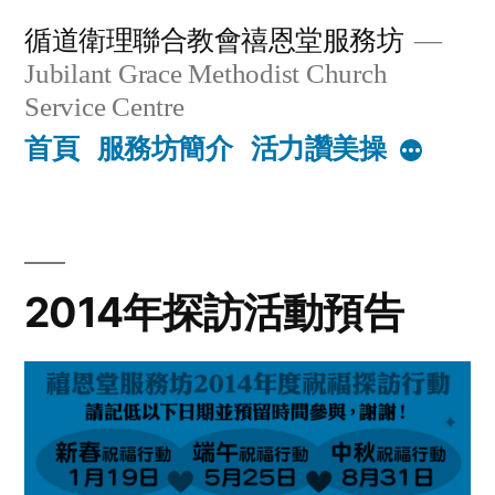
Skip
循道衛理聯合教會禧恩堂服務坊
to
Jubilant Grace Methodist Church
content
Service Centre
首頁
服務坊簡介
活力讚美操
More
2014年探訪活動預告