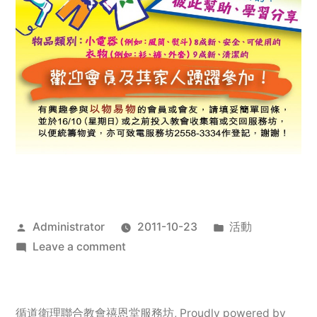
Posted
Posted
Administrator
2011-10-23
活動
by
on
in
Leave a comment
2011
年
服
循道衛理聯合教會禧恩堂服務坊
,
Proudly powered by