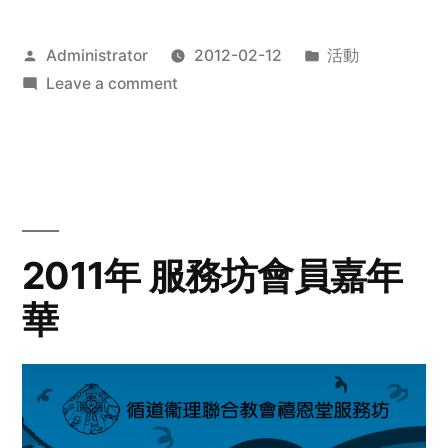
Posted
Posted
Administrator
2012-02-12
活動
by
on
in
Leave a comment
2012
步
行
籌
款
愛
2011年 服務坊會員嘉年
心
華
齊
展
步
關
懷
與