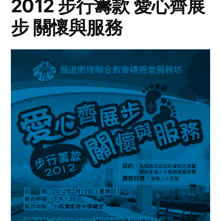
2012 步行籌款 愛心齊展
步 關懷與服務