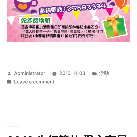
Posted
Posted
Administrator
2013-11-03
活動
by
on
in
Leave a comment
2013
禧
恩
「家‧
點‧
愛」