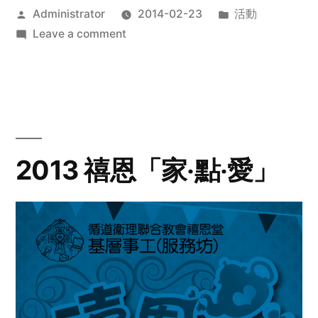
Posted
Posted
Administrator
2014-02-23
活動
by
on
in
Leave a comment
2014
年
探
訪
活
動
2013 禧恩「家‧點‧愛」
預
告