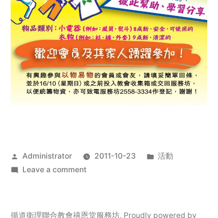
Posted
Posted
Administrator
2011-10-23
活動
by
on
in
Leave a comment
2011
年
服
循道衛理聯合教會禧恩堂服務坊
,
Proudly powered by