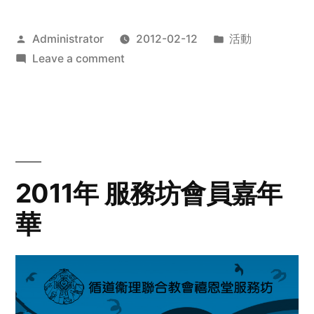
Posted
Posted
Administrator
2012-02-12
活動
by
on
in
Leave a comment
2012
步
行
籌
款
愛
2011年 服務坊會員嘉年
心
華
齊
展
步
關
懷
與