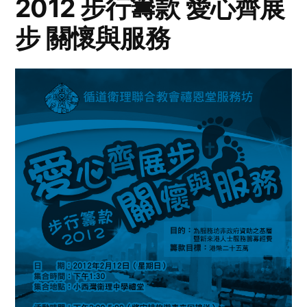
2012 步行籌款 愛心齊展
步 關懷與服務