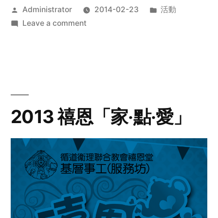
Posted
Posted
Administrator
2014-02-23
活動
by
on
in
Leave a comment
2014
年
探
訪
活
動
2013 禧恩「家‧點‧愛」
預
告