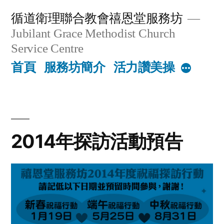
Skip
循道衛理聯合教會禧恩堂服務坊
to
Jubilant Grace Methodist Church
content
Service Centre
首頁
服務坊簡介
活力讚美操
More
2014年探訪活動預告