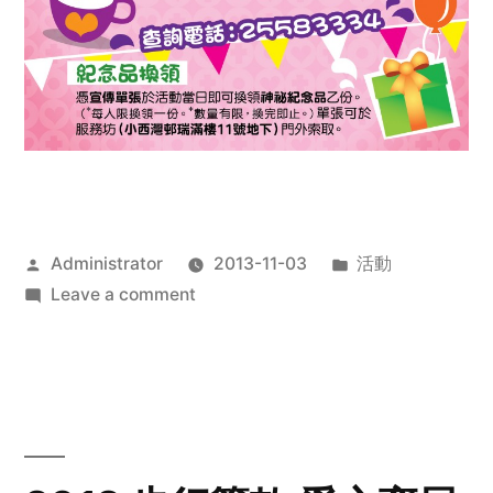
Posted
Posted
Administrator
2013-11-03
活動
by
on
in
Leave a comment
2013
禧
恩
「家‧
點‧
愛」