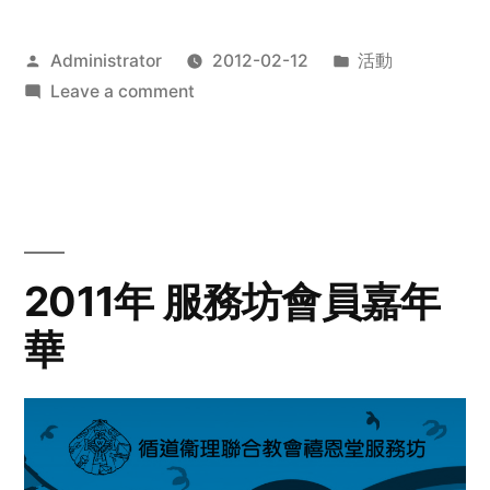
Posted
Posted
Administrator
2012-02-12
活動
by
on
in
Leave a comment
2012
步
行
籌
款
愛
2011年 服務坊會員嘉年
心
華
齊
展
步
關
懷
與