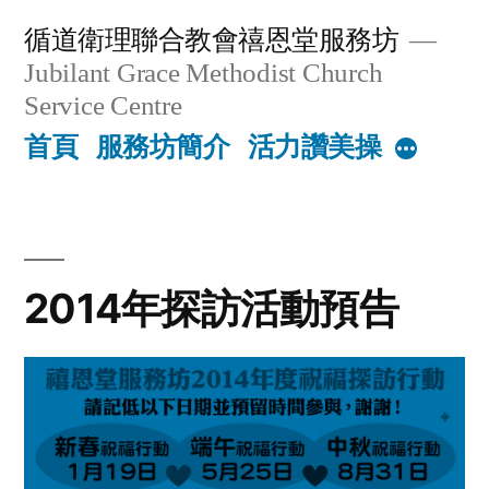
Skip
循道衛理聯合教會禧恩堂服務坊
to
Jubilant Grace Methodist Church
content
Service Centre
首頁
服務坊簡介
活力讚美操
More
2014年探訪活動預告