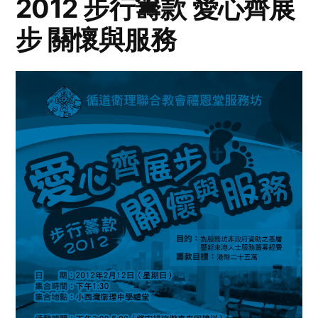
2012 步行籌款 愛心齊展
步 關懷與服務