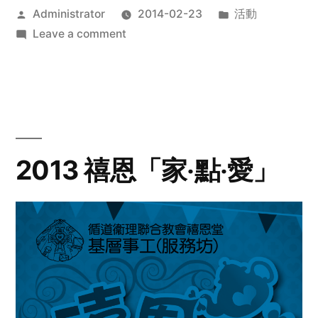
Posted
Posted
Administrator
2014-02-23
活動
by
on
in
Leave a comment
2014
年
探
訪
活
動
2013 禧恩「家‧點‧愛」
預
告