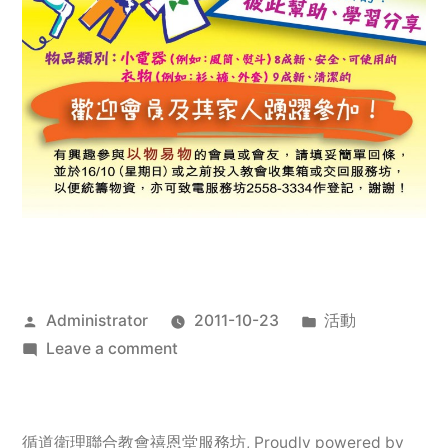
Posted
Posted
Administrator
2011-10-23
活動
by
on
in
Leave a comment
2011
年
服
循道衛理聯合教會禧恩堂服務坊
,
Proudly powered by