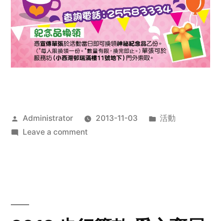
Posted
Posted
Administrator
2013-11-03
活動
by
on
in
Leave a comment
2013
禧
恩
「家‧
點‧
愛」