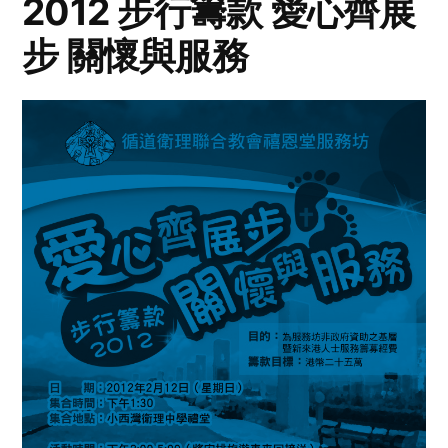
2012 步行籌款 愛心齊展
步 關懷與服務