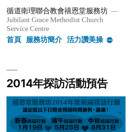
Skip
循道衛理聯合教會禧恩堂服務坊
to
Jubilant Grace Methodist Church
content
Service Centre
首頁
服務坊簡介
活力讚美操
More
2014年探訪活動預告