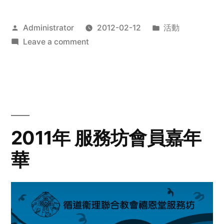
Posted
Posted
Administrator
2012-02-12
活動
by
on
in
Leave a comment
2012
步
行
籌
款
愛
2011年 服務坊會員嘉年
心
華
齊
展
步
關
懷
與