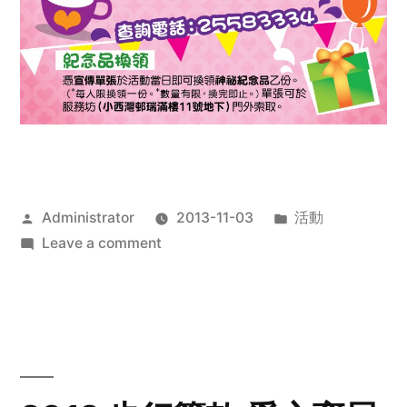
Posted
Posted
Administrator
2013-11-03
活動
by
on
in
Leave a comment
2013
禧
恩
「家‧
點‧
愛」