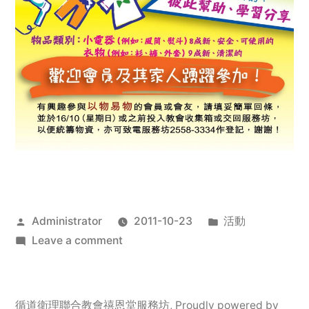
Posted
Posted
Administrator
2011-10-23
活動
by
on
in
Leave a comment
2011
年
服
循道衛理聯合教會禧恩堂服務坊
,
Proudly powered by