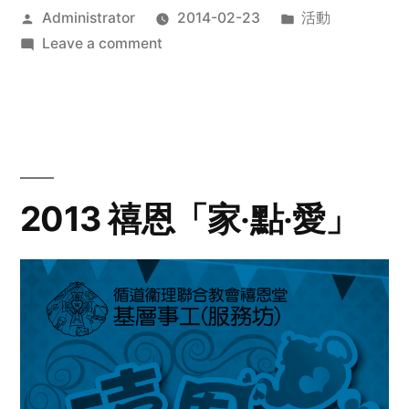
Posted
Posted
Administrator
2014-02-23
活動
by
on
in
Leave a comment
2014
年
探
訪
活
動
2013 禧恩「家‧點‧愛」
預
告