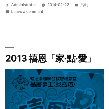
Posted
Posted
Administrator
2014-02-23
活動
by
on
in
Leave a comment
2014
年
探
訪
活
動
2013 禧恩「家‧點‧愛」
預
告