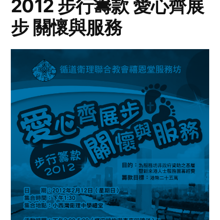
2012 步行籌款 愛心齊展
步 關懷與服務