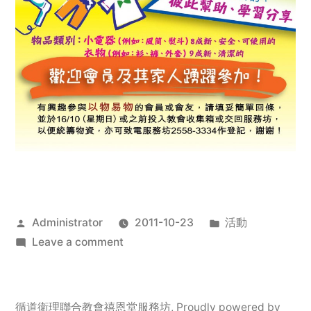
Posted
Posted
Administrator
2011-10-23
活動
by
on
in
Leave a comment
2011
年
服
循道衛理聯合教會禧恩堂服務坊
,
Proudly powered by