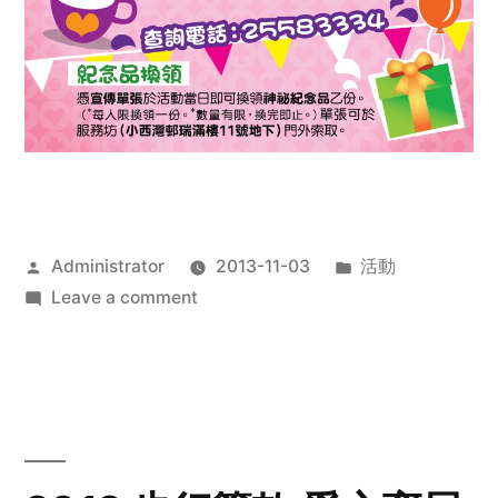
Posted
Posted
Administrator
2013-11-03
活動
by
on
in
Leave a comment
2013
禧
恩
「家‧
點‧
愛」