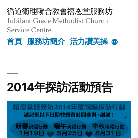
Skip
循道衛理聯合教會禧恩堂服務坊
to
Jubilant Grace Methodist Church
content
Service Centre
首頁
服務坊簡介
活力讚美操
More
2014年探訪活動預告