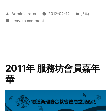
Posted
Posted
Administrator
2012-02-12
活動
by
on
in
Leave a comment
2012
步
行
籌
款
愛
2011年 服務坊會員嘉年
心
華
齊
展
步
關
懷
與