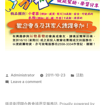
Posted
Posted
Administrator
2011-10-23
活動
by
on
in
Leave a comment
2011
年
服
循道衛理聯合教會禧恩堂服務坊
,
Proudly powered by