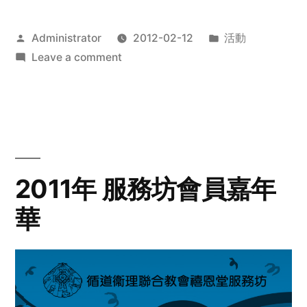
Posted
Posted
Administrator
2012-02-12
活動
by
on
in
Leave a comment
2012
步
行
籌
款
愛
2011年 服務坊會員嘉年
心
華
齊
展
步
關
懷
與