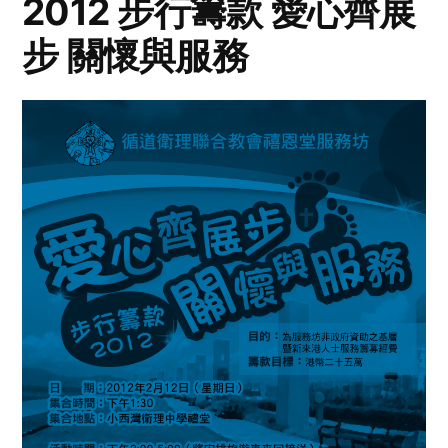
2012 步行籌款 愛心齊展
步 關懷與服務