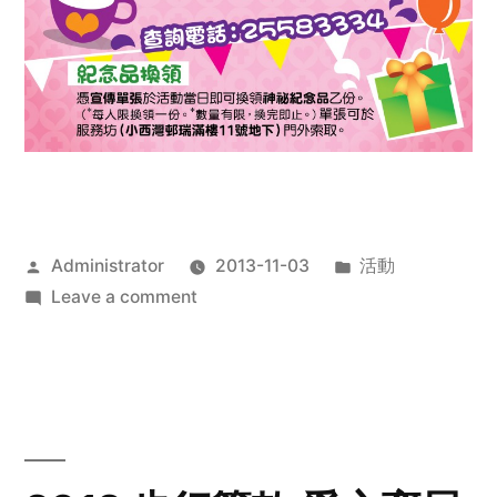
Posted
Posted
Administrator
2013-11-03
活動
by
on
in
Leave a comment
2013
禧
恩
「家‧
點‧
愛」