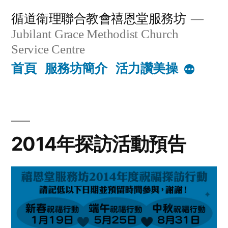
Skip
循道衛理聯合教會禧恩堂服務坊
to
Jubilant Grace Methodist Church
content
Service Centre
首頁
服務坊簡介
活力讚美操
More
2014年探訪活動預告