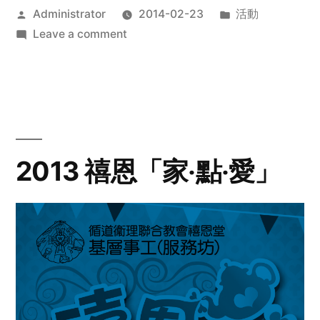
Posted
Posted
Administrator
2014-02-23
活動
by
on
in
Leave a comment
2014
年
探
訪
活
動
2013 禧恩「家‧點‧愛」
預
告