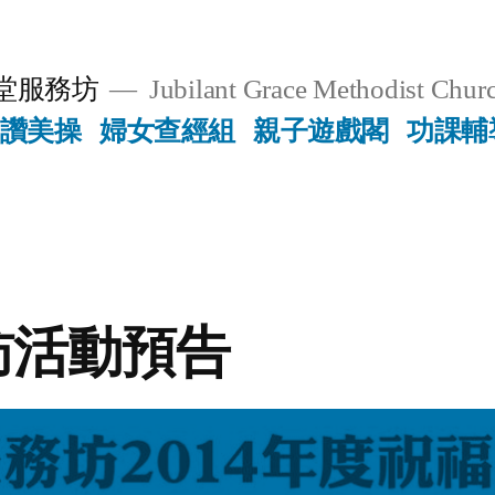
堂服務坊
Jubilant Grace Methodist Churc
讚美操
婦女查經組
親子遊戲閣
功課輔
訪活動預告