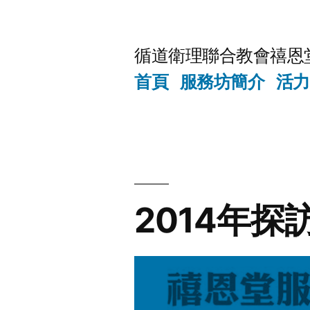
Skip
to
循道衛理聯合教會禧恩
content
首頁
服務坊簡介
活力
2014年探