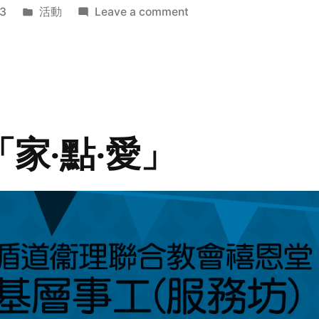
Posted
on
3
活動
Leave a comment
in
2014
年
探
訪
活
動
「家‧點‧愛」
預
告