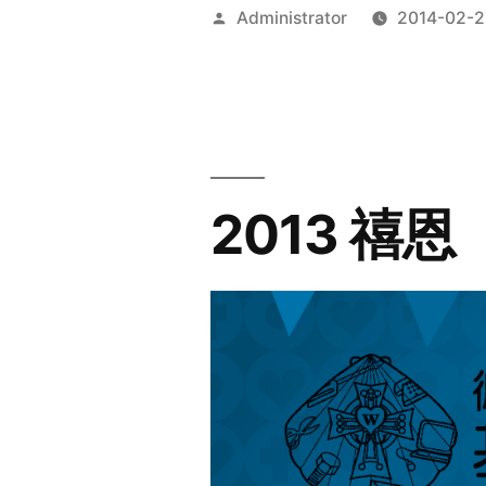
Posted
Administrator
2014-02-2
by
2013 禧恩