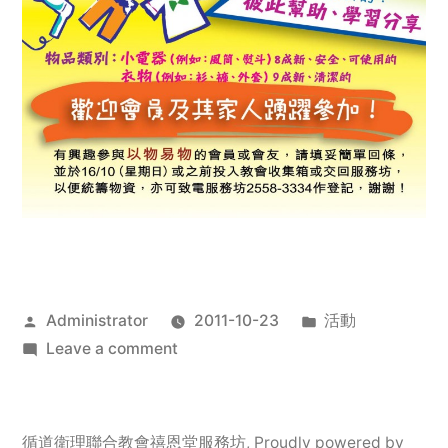
Posted
Posted
Administrator
2011-10-23
活動
by
on
in
Leave a comment
2011
年
服
循道衛理聯合教會禧恩堂服務坊
,
Proudly powered by