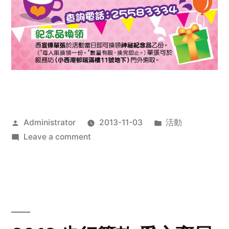
Posted
Posted
Administrator
2013-11-03
活動
by
on
in
Leave a comment
2013
禧
恩
「家‧
點‧
愛」