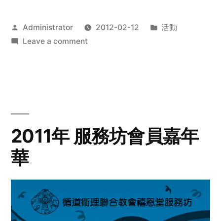
Posted
Posted
Administrator
2012-02-12
活動
by
on
in
Leave a comment
2012
步
行
籌
款
愛
2011年 服務坊會員嘉年
心
華
齊
展
步
關
懷
與