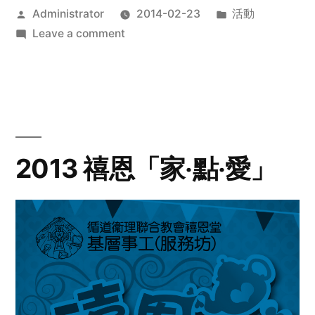
Posted
Posted
Administrator
2014-02-23
活動
by
on
in
Leave a comment
2014
年
探
訪
活
動
2013 禧恩「家‧點‧愛」
預
告