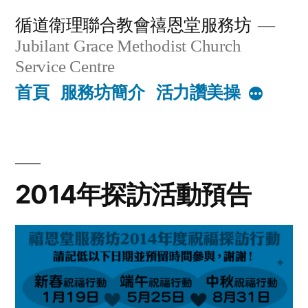
Skip
循道衛理聯合教會禧恩堂服務坊
to
Jubilant Grace Methodist Church
content
Service Centre
首頁
服務坊簡介
活力讚美操
More
2014年探訪活動預告