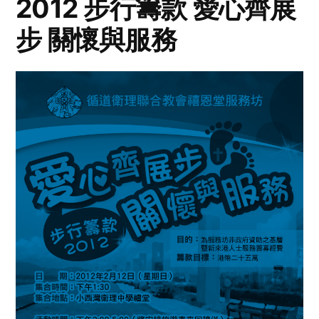
2012 步行籌款 愛心齊展
步 關懷與服務