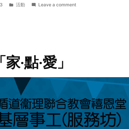
Posted
on
3
活動
Leave a comment
in
2014
年
探
訪
活
動
「家‧點‧愛」
預
告