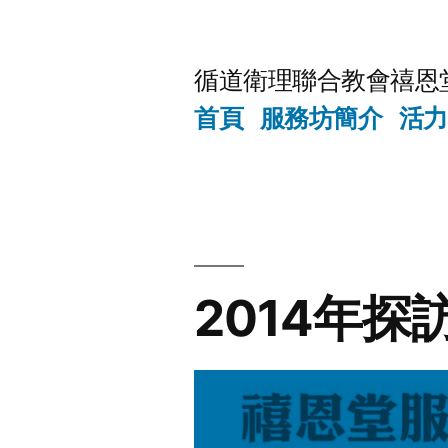
Skip
to
循道衛理聯合教會禧恩
content
首頁
服務坊簡介
活力
2014年探