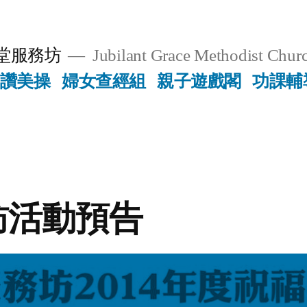
堂服務坊
Jubilant Grace Methodist Churc
讚美操
婦女查經組
親子遊戲閣
功課輔
訪活動預告