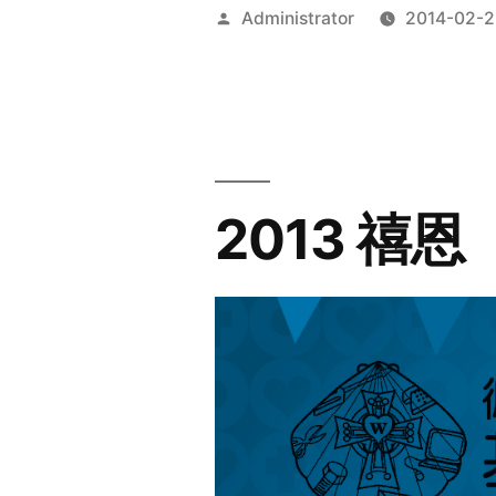
Posted
Administrator
2014-02-2
by
2013 禧恩