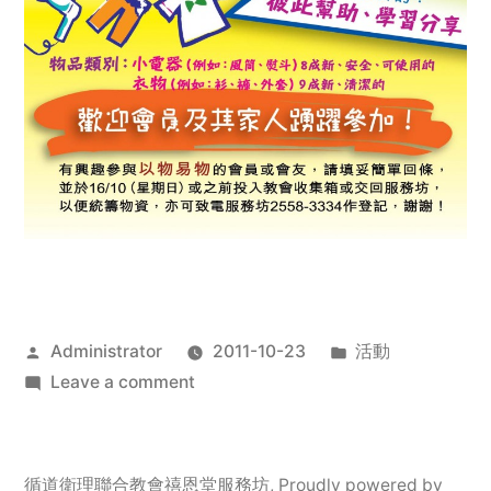
Posted
Posted
Administrator
2011-10-23
活動
by
on
in
Leave a comment
2011
年
服
循道衛理聯合教會禧恩堂服務坊
,
Proudly powered by