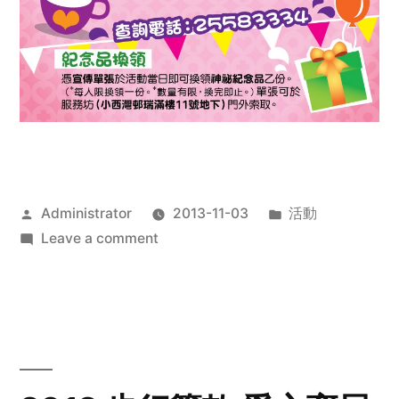
Posted
Posted
Administrator
2013-11-03
活動
by
on
in
Leave a comment
2013
禧
恩
「家‧
點‧
愛」