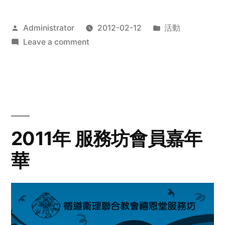
Posted
Posted
Administrator
2012-02-12
活動
by
on
in
Leave a comment
2012
步
行
籌
款
愛
2011年 服務坊會員嘉年
心
華
齊
展
步
關
懷
與