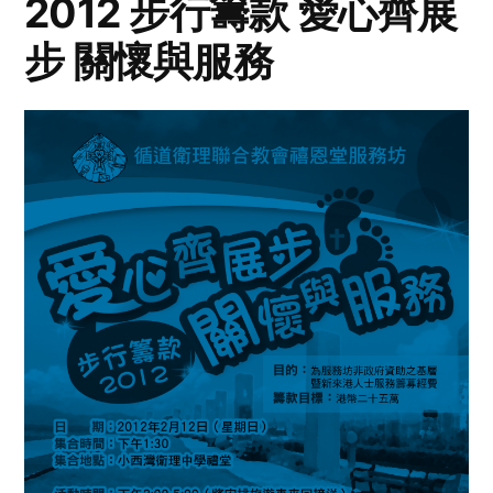
2012 步行籌款 愛心齊展
步 關懷與服務