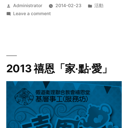
Posted
Posted
Administrator
2014-02-23
活動
by
on
in
Leave a comment
2014
年
探
訪
活
動
2013 禧恩「家‧點‧愛」
預
告