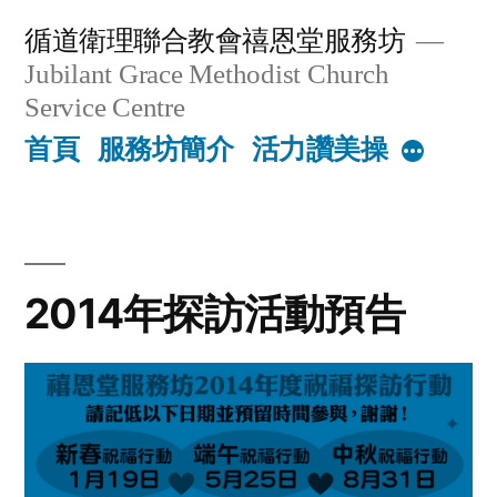
Skip
循道衛理聯合教會禧恩堂服務坊
to
Jubilant Grace Methodist Church
content
Service Centre
首頁
服務坊簡介
活力讚美操
More
2014年探訪活動預告