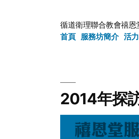
Skip
to
循道衛理聯合教會禧恩
content
首頁
服務坊簡介
活力
2014年探