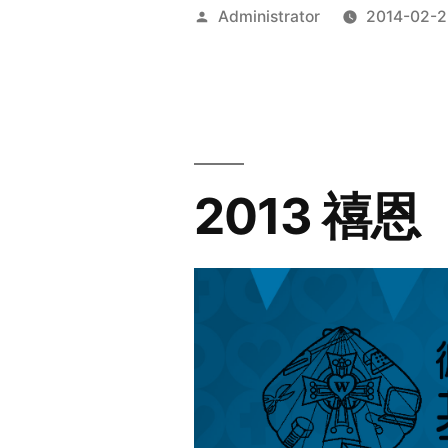
Posted
Administrator
2014-02-2
by
2013 禧恩