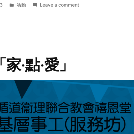
Posted
on
3
活動
Leave a comment
in
2014
年
探
訪
活
動
「家‧點‧愛」
預
告