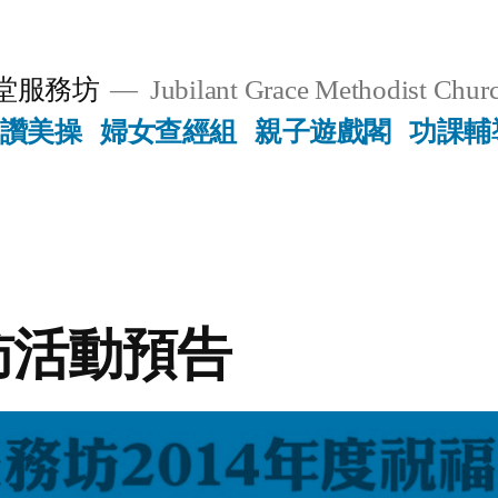
堂服務坊
Jubilant Grace Methodist Churc
讚美操
婦女查經組
親子遊戲閣
功課輔
訪活動預告