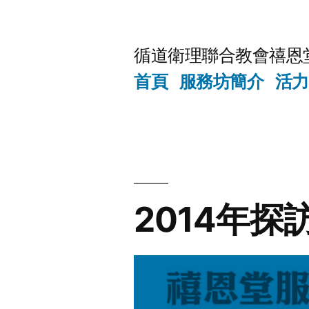
Skip
to
循道衛理聯合教會禧恩
content
首頁
服務坊簡介
活力
2014年探