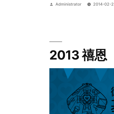
Posted
Administrator
2014-02-2
by
2013 禧恩