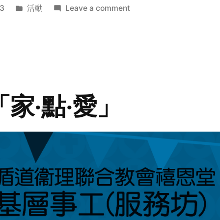
Posted
on
3
活動
Leave a comment
in
2014
年
探
訪
活
動
「家‧點‧愛」
預
告