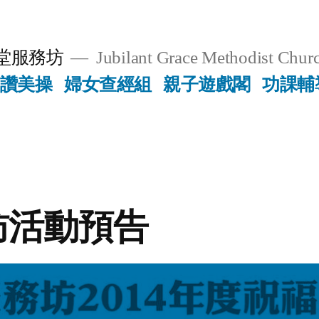
堂服務坊
Jubilant Grace Methodist Churc
讚美操
婦女查經組
親子遊戲閣
功課輔
訪活動預告