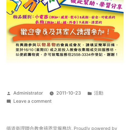
Posted
Posted
Administrator
2011-10-23
活動
by
on
in
Leave a comment
2011
年
服
循道衛理聯合教會禧恩堂服務坊
,
Proudly powered by