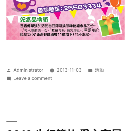
Posted
Posted
Administrator
2013-11-03
活動
by
on
in
Leave a comment
2013
禧
恩
「家‧
點‧
愛」