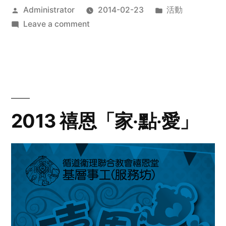
Posted
Posted
Administrator
2014-02-23
活動
by
on
in
Leave a comment
2014
年
探
訪
活
動
2013 禧恩「家‧點‧愛」
預
告