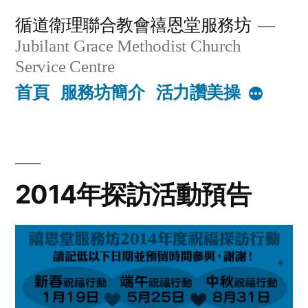
Skip
循道衛理聯合教會禧恩堂服務坊
to
Jubilant Grace Methodist Church
content
Service Centre
首頁
服務坊簡介
活力讚美操
More
2014年探訪活動預告