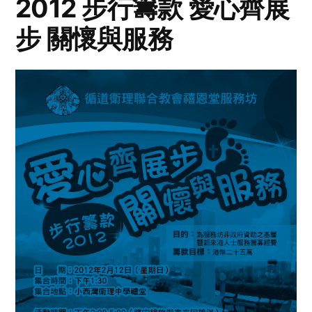
2012 步行籌款 愛心齊展
步 關懷與服務