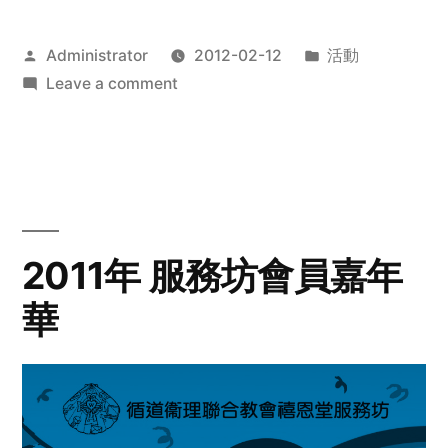
Posted
Posted
Administrator
2012-02-12
活動
by
on
in
Leave a comment
2012
步
行
籌
款
愛
2011年 服務坊會員嘉年
心
華
齊
展
步
關
懷
與