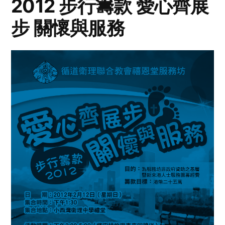
2012 步行籌款 愛心齊展
步 關懷與服務