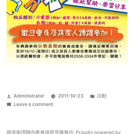
Posted
Posted
Administrator
2011-10-23
活動
by
on
in
Leave a comment
2011
年
服
循道衛理聯合教會禧恩堂服務坊
,
Proudly powered by