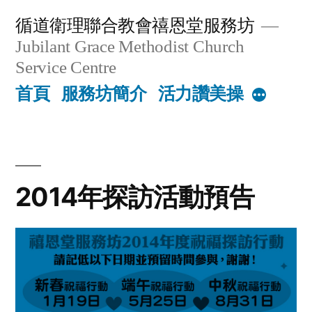
Skip
循道衛理聯合教會禧恩堂服務坊
to
Jubilant Grace Methodist Church
content
Service Centre
首頁
服務坊簡介
活力讚美操
More
2014年探訪活動預告