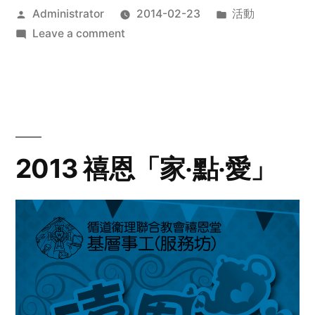
Posted
Posted
Administrator
2014-02-23
活動
by
on
in
Leave a comment
2014
年
探
訪
活
動
2013 禧恩「家‧點‧愛」
預
告