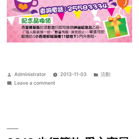
Posted
Posted
Administrator
2013-11-03
活動
by
on
in
Leave a comment
2013
禧
恩
「家‧
點‧
愛」