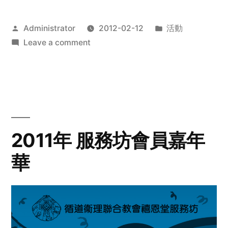
Posted
Posted
Administrator
2012-02-12
活動
by
on
in
Leave a comment
2012
步
行
籌
款
愛
2011年 服務坊會員嘉年
心
華
齊
展
步
關
懷
與