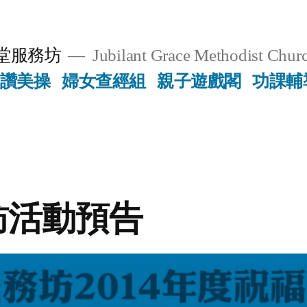
堂服務坊
Jubilant Grace Methodist Churc
讚美操
婦女查經組
親子遊戲閣
功課輔
訪活動預告