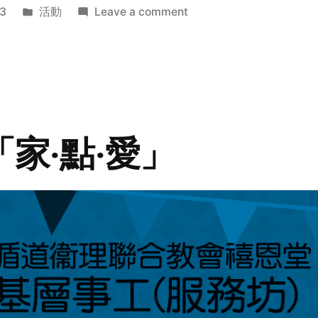
Posted
on
3
活動
Leave a comment
in
2014
年
探
訪
活
動
「家‧點‧愛」
預
告