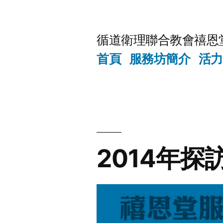
Skip
to
循道衛理聯合教會禧恩
content
首頁
服務坊簡介
活力
2014年探