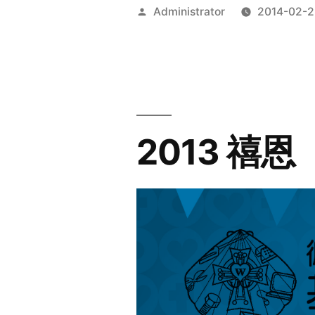
Posted
Administrator
2014-02-2
by
2013 禧恩