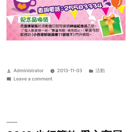
Posted
Posted
Administrator
2013-11-03
活動
by
on
in
Leave a comment
2013
禧
恩
「家‧
點‧
愛」