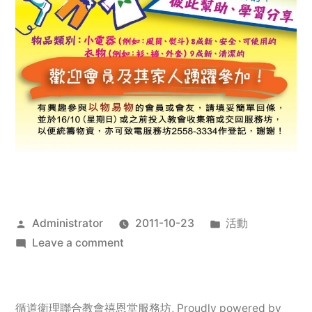
Posted
Posted
Administrator
2011-10-23
活動
by
on
in
Leave a comment
2011
年
服
循道衛理聯合教會禧恩堂服務坊
,
Proudly powered by