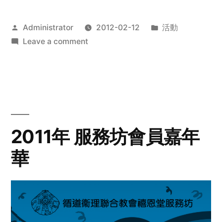
Posted
Posted
Administrator
2012-02-12
活動
by
on
in
Leave a comment
2012
步
行
籌
款
愛
2011年 服務坊會員嘉年
心
華
齊
展
步
關
懷
與