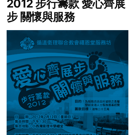
2012 步行籌款 愛心齊展
步 關懷與服務