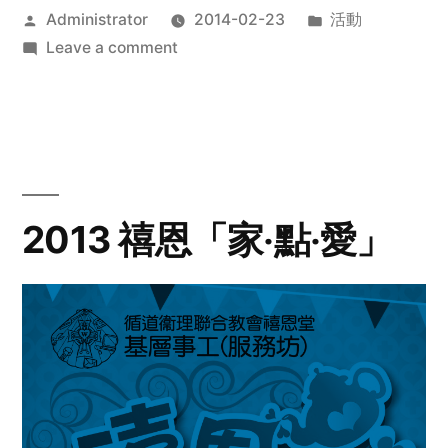
Posted
Posted
Administrator
2014-02-23
活動
by
on
in
Leave a comment
2014
年
探
訪
活
動
2013 禧恩「家‧點‧愛」
預
告