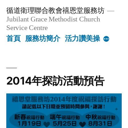
Skip
循道衛理聯合教會禧恩堂服務坊
to
Jubilant Grace Methodist Church
content
Service Centre
首頁
服務坊簡介
活力讚美操
More
2014年探訪活動預告