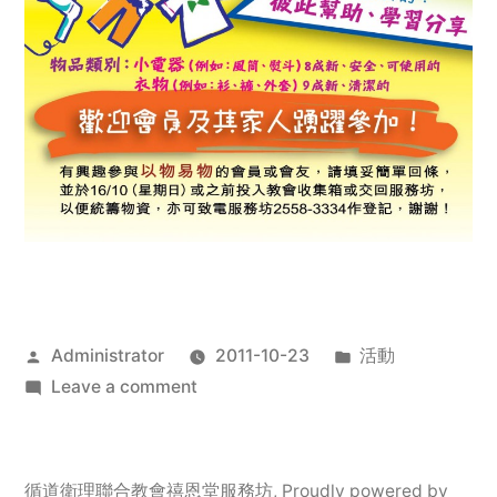
Posted
Posted
Administrator
2011-10-23
活動
by
on
in
Leave a comment
2011
年
服
循道衛理聯合教會禧恩堂服務坊
,
Proudly powered by