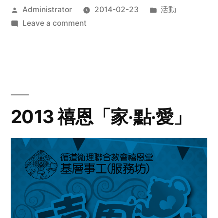
Posted
Posted
Administrator
2014-02-23
活動
by
on
in
Leave a comment
2014
年
探
訪
活
動
2013 禧恩「家‧點‧愛」
預
告