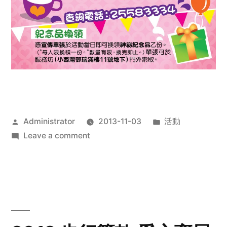
Posted
Posted
Administrator
2013-11-03
活動
by
on
in
Leave a comment
2013
禧
恩
「家‧
點‧
愛」