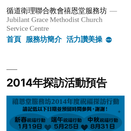
Skip
循道衛理聯合教會禧恩堂服務坊
to
Jubilant Grace Methodist Church
content
Service Centre
首頁
服務坊簡介
活力讚美操
More
2014年探訪活動預告