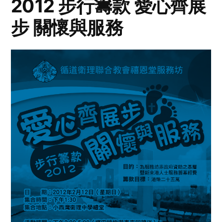
2012 步行籌款 愛心齊展
步 關懷與服務