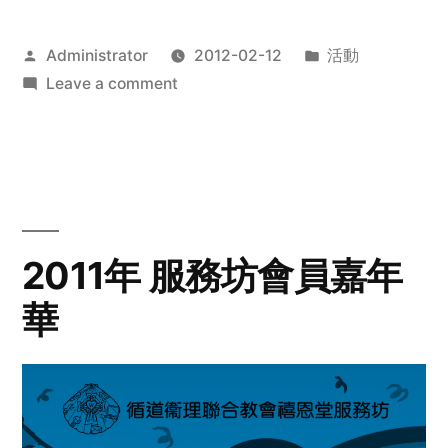
Posted
Posted
Administrator
2012-02-12
活動
by
on
in
Leave a comment
2012
步
行
籌
款
愛
2011年 服務坊會員嘉年
心
華
齊
展
步
關
懷
與