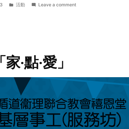
Posted
on
3
活動
Leave a comment
in
2014
年
探
訪
活
動
「家‧點‧愛」
預
告