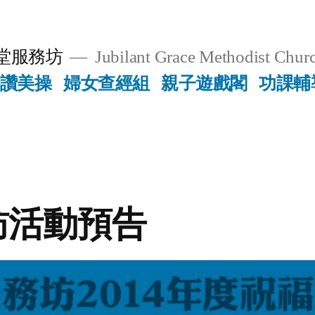
堂服務坊
Jubilant Grace Methodist Churc
讚美操
婦女查經組
親子遊戲閣
功課輔
訪活動預告