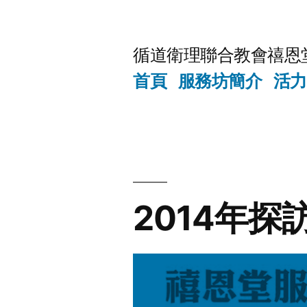
Skip
to
循道衛理聯合教會禧恩
content
首頁
服務坊簡介
活力
2014年探