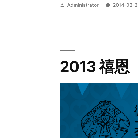
Posted
Administrator
2014-02-2
by
2013 禧恩