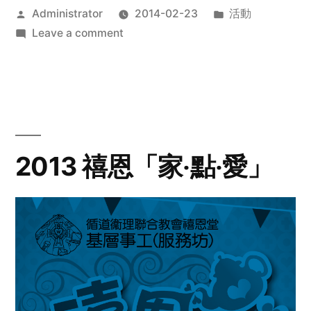
Posted
Posted
Administrator
2014-02-23
活動
by
on
in
Leave a comment
2014
年
探
訪
活
動
2013 禧恩「家‧點‧愛」
預
告