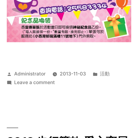
Posted
Posted
Administrator
2013-11-03
活動
by
on
in
Leave a comment
2013
禧
恩
「家‧
點‧
愛」