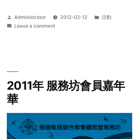
Posted
Posted
Administrator
2012-02-12
活動
by
on
in
Leave a comment
2012
步
行
籌
款
愛
2011年 服務坊會員嘉年
心
華
齊
展
步
關
懷
與