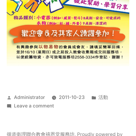
Posted
Posted
Administrator
2011-10-23
活動
by
on
in
Leave a comment
2011
年
服
循道衛理聯合教會禧恩堂服務坊
,
Proudly powered by