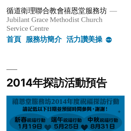
Skip
循道衛理聯合教會禧恩堂服務坊
to
Jubilant Grace Methodist Church
content
Service Centre
首頁
服務坊簡介
活力讚美操
More
2014年探訪活動預告