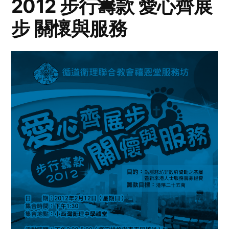
2012 步行籌款 愛心齊展
步 關懷與服務