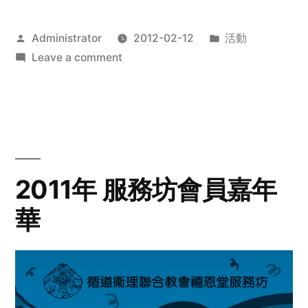
Posted
Posted
Administrator
2012-02-12
活動
by
on
in
Leave a comment
2012
步
行
籌
款
愛
2011年 服務坊會員嘉年
心
華
齊
展
步
關
懷
與