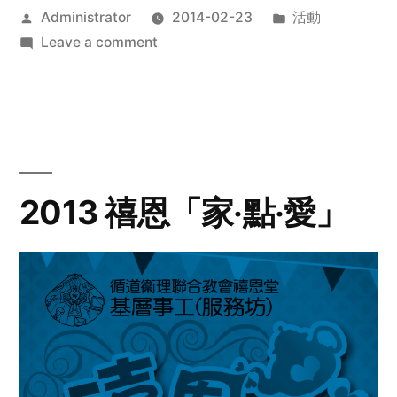
Posted
Posted
Administrator
2014-02-23
活動
by
on
in
Leave a comment
2014
年
探
訪
活
動
2013 禧恩「家‧點‧愛」
預
告