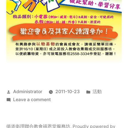
Posted
Posted
Administrator
2011-10-23
活動
by
on
in
Leave a comment
2011
年
服
循道衛理聯合教會禧恩堂服務坊
,
Proudly powered by