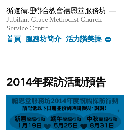
Skip
循道衛理聯合教會禧恩堂服務坊
to
Jubilant Grace Methodist Church
content
Service Centre
首頁
服務坊簡介
活力讚美操
More
2014年探訪活動預告