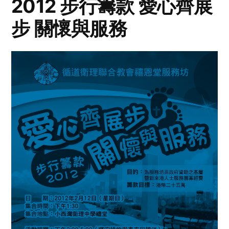
2012 步行籌款 愛心齊展
步 關懷與服務