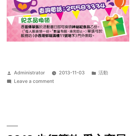
Posted
Posted
Administrator
2013-11-03
活動
by
on
in
Leave a comment
2013
禧
恩
「家‧
點‧
愛」