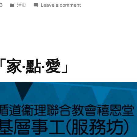
Posted
on
3
活動
Leave a comment
in
2014
年
探
訪
活
動
「家‧點‧愛」
預
告