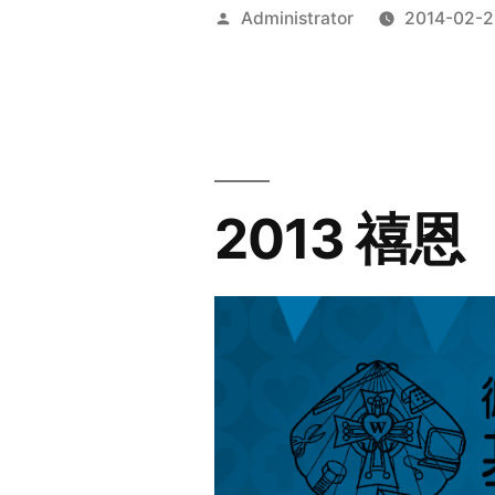
Posted
Administrator
2014-02-2
by
2013 禧恩