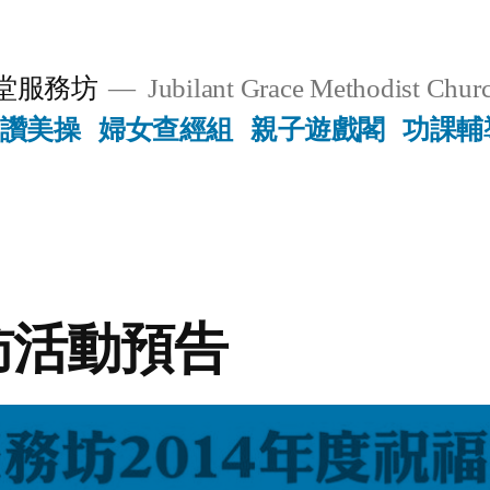
堂服務坊
Jubilant Grace Methodist Churc
讚美操
婦女查經組
親子遊戲閣
功課輔
訪活動預告