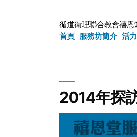
Skip
to
循道衛理聯合教會禧恩
content
首頁
服務坊簡介
活力
2014年探