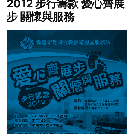
2012 步行籌款 愛心齊展
步 關懷與服務