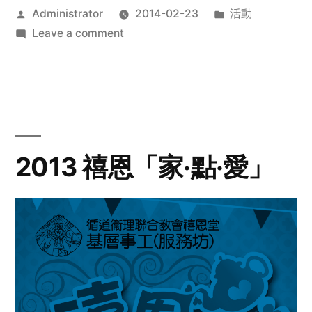
Posted
Posted
Administrator
2014-02-23
活動
by
on
in
Leave a comment
2014
年
探
訪
活
動
2013 禧恩「家‧點‧愛」
預
告