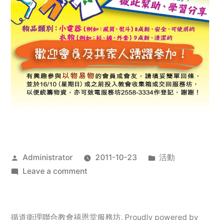
Posted
Posted
Administrator
2011-10-23
活動
by
on
in
Leave a comment
2011
年
服
循道衛理聯合教會禧恩堂服務坊
,
Proudly powered by