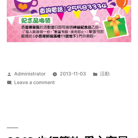
Posted
Posted
Administrator
2013-11-03
活動
by
on
in
Leave a comment
2013
禧
恩
「家‧
點‧
愛」