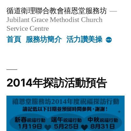
Skip
循道衛理聯合教會禧恩堂服務坊
to
Jubilant Grace Methodist Church
content
Service Centre
首頁
服務坊簡介
活力讚美操
More
2014年探訪活動預告