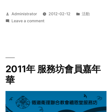
Posted
Posted
Administrator
2012-02-12
活動
by
on
in
Leave a comment
2012
步
行
籌
款
愛
2011年 服務坊會員嘉年
心
華
齊
展
步
關
懷
與