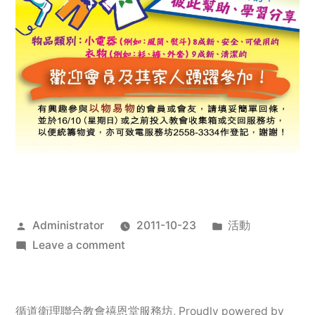
Posted
Posted
Administrator
2011-10-23
活動
by
on
in
Leave a comment
2011
年
服
循道衛理聯合教會禧恩堂服務坊
,
Proudly powered by