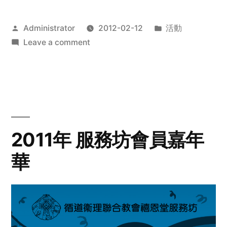
Posted
Posted
Administrator
2012-02-12
活動
by
on
in
Leave a comment
2012
步
行
籌
款
愛
2011年 服務坊會員嘉年
心
華
齊
展
步
關
懷
與