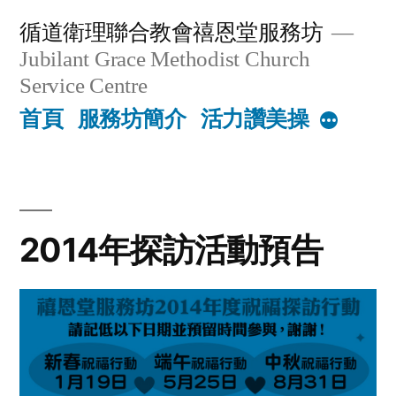
Skip
循道衛理聯合教會禧恩堂服務坊
to
Jubilant Grace Methodist Church
content
Service Centre
首頁
服務坊簡介
活力讚美操
More
2014年探訪活動預告