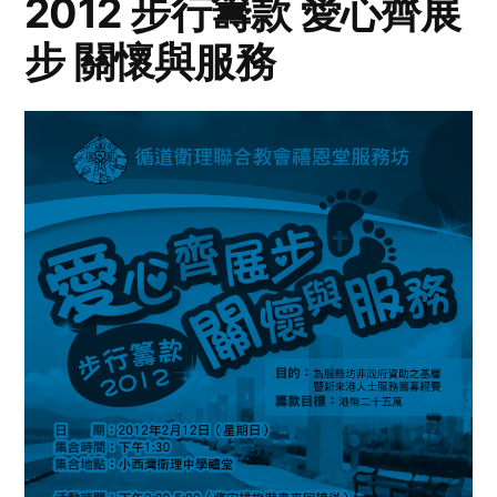
2012 步行籌款 愛心齊展
步 關懷與服務