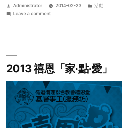
Posted
Posted
Administrator
2014-02-23
活動
by
on
in
Leave a comment
2014
年
探
訪
活
動
2013 禧恩「家‧點‧愛」
預
告