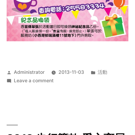
Posted
Posted
Administrator
2013-11-03
活動
by
on
in
Leave a comment
2013
禧
恩
「家‧
點‧
愛」