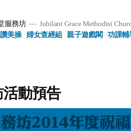
堂服務坊
Jubilant Grace Methodist Churc
讚美操
婦女查經組
親子遊戲閣
功課輔
訪活動預告