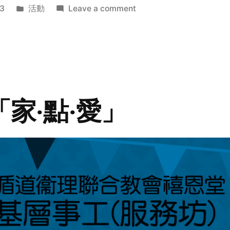
Posted
on
3
活動
Leave a comment
in
2014
年
探
訪
活
動
「家‧點‧愛」
預
告