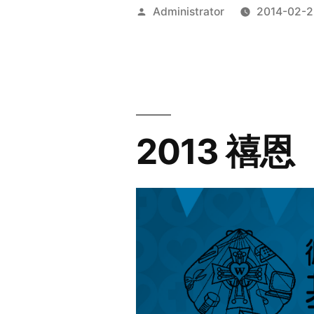
Posted
Administrator
2014-02-2
by
2013 禧恩