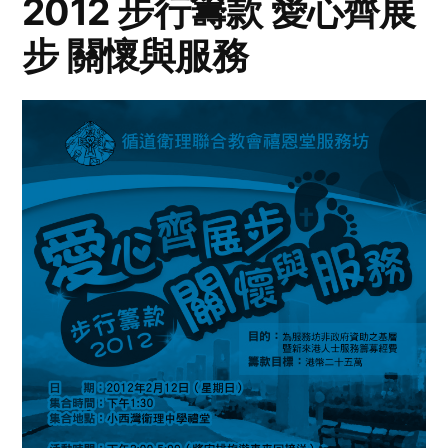
2012 步行籌款 愛心齊展
步 關懷與服務