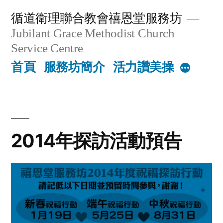
Skip
循道衛理聯合教會禧恩堂服務坊
to
Jubilant Grace Methodist Church
content
Service Centre
首頁
服務坊簡介
活力讚美操
More
2014年探訪活動預告