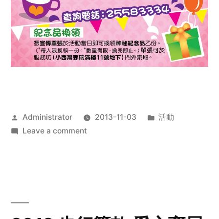
Posted
Posted
Administrator
2013-11-03
活動
by
on
in
Leave a comment
2013
禧
恩
「家‧
點‧
愛」