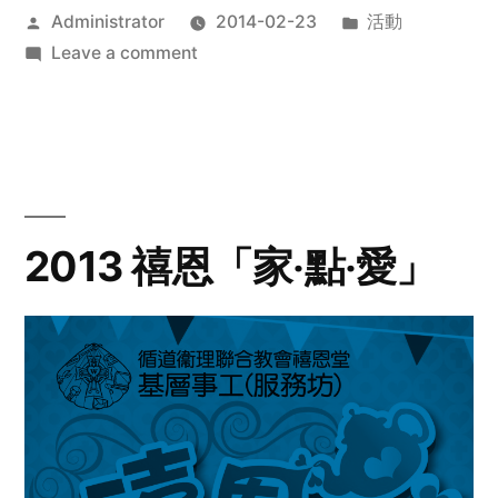
Posted
Posted
Administrator
2014-02-23
活動
by
on
in
Leave a comment
2014
年
探
訪
活
動
2013 禧恩「家‧點‧愛」
預
告