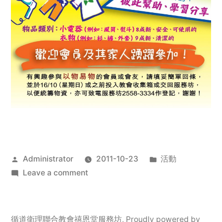
Posted
Posted
Administrator
2011-10-23
活動
by
on
in
Leave a comment
2011
年
服
循道衛理聯合教會禧恩堂服務坊
,
Proudly powered by