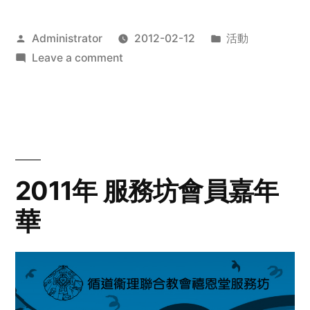
Posted
Posted
Administrator
2012-02-12
活動
by
on
in
Leave a comment
2012
步
行
籌
款
愛
2011年 服務坊會員嘉年
心
華
齊
展
步
關
懷
與