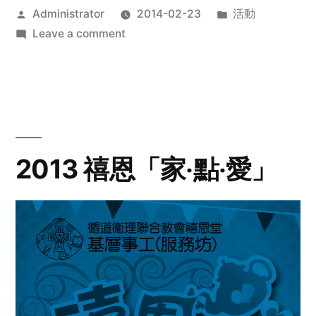
Posted
Posted
Administrator
2014-02-23
活動
by
on
in
Leave a comment
2014
年
探
訪
活
動
2013 禧恩「家‧點‧愛」
預
告