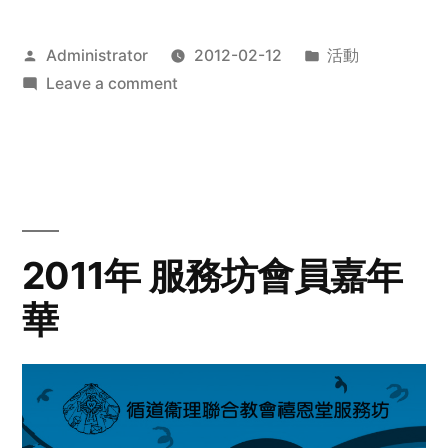
Posted
Posted
Administrator
2012-02-12
活動
by
on
in
Leave a comment
2012
步
行
籌
款
愛
2011年 服務坊會員嘉年
心
華
齊
展
步
關
懷
與