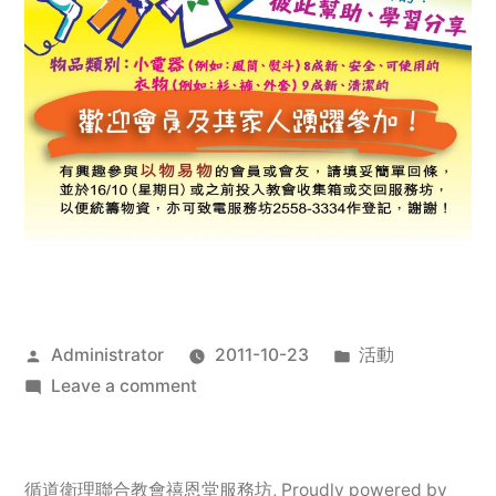
Posted
Posted
Administrator
2011-10-23
活動
by
on
in
Leave a comment
2011
年
服
循道衛理聯合教會禧恩堂服務坊
,
Proudly powered by