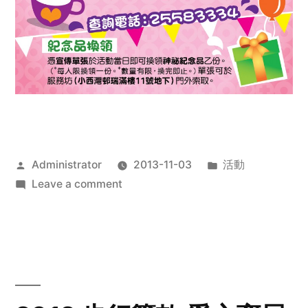
Posted
Posted
Administrator
2013-11-03
活動
by
on
in
Leave a comment
2013
禧
恩
「家‧
點‧
愛」