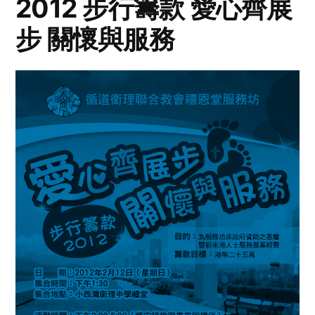
2012 步行籌款 愛心齊展
步 關懷與服務