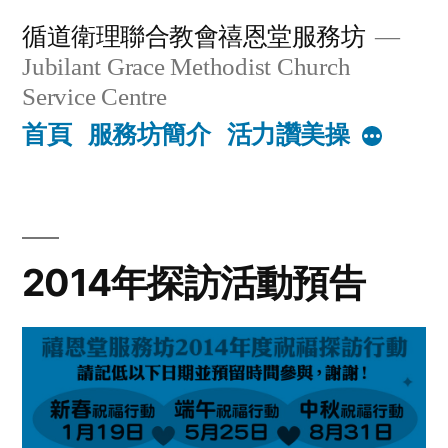
Skip
循道衛理聯合教會禧恩堂服務坊
to
Jubilant Grace Methodist Church
content
Service Centre
首頁
服務坊簡介
活力讚美操
More
2014年探訪活動預告