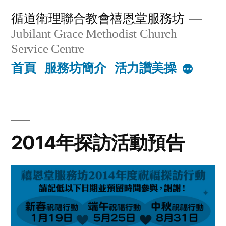
Skip
循道衛理聯合教會禧恩堂服務坊
to
Jubilant Grace Methodist Church
content
Service Centre
首頁
服務坊簡介
活力讚美操
More
2014年探訪活動預告