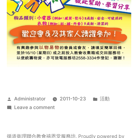
Posted
Posted
Administrator
2011-10-23
活動
by
on
in
Leave a comment
2011
年
服
循道衛理聯合教會禧恩堂服務坊
,
Proudly powered by