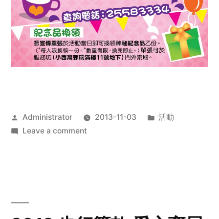
Posted
Posted
Administrator
2013-11-03
活動
by
on
in
Leave a comment
2013
禧
恩
「家‧
點‧
愛」