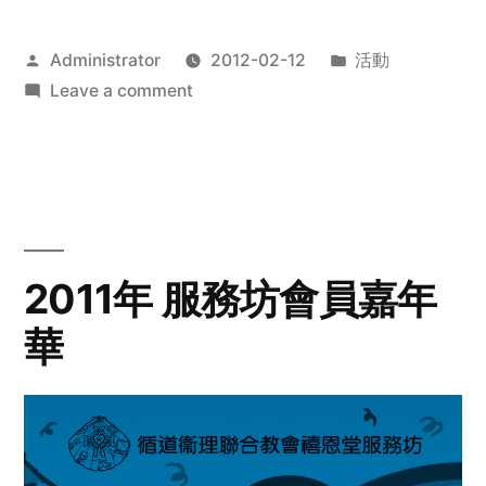
Posted
Posted
Administrator
2012-02-12
活動
by
on
in
Leave a comment
2012
步
行
籌
款
愛
2011年 服務坊會員嘉年
心
華
齊
展
步
關
懷
與