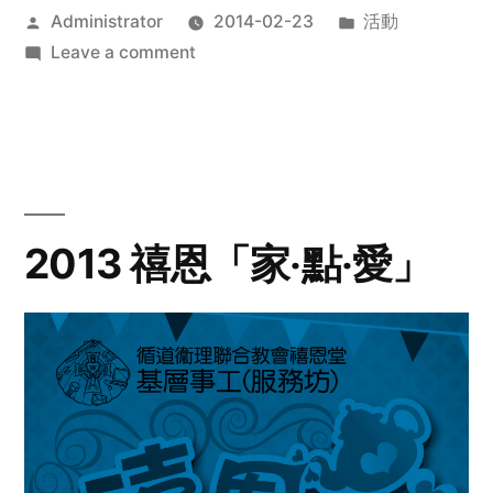
Posted
Posted
Administrator
2014-02-23
活動
by
on
in
Leave a comment
2014
年
探
訪
活
動
2013 禧恩「家‧點‧愛」
預
告