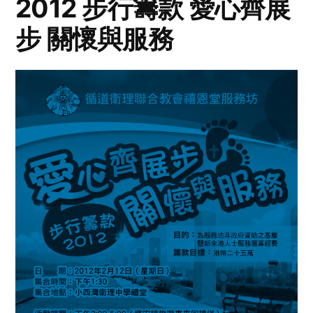
2012 步行籌款 愛心齊展
步 關懷與服務