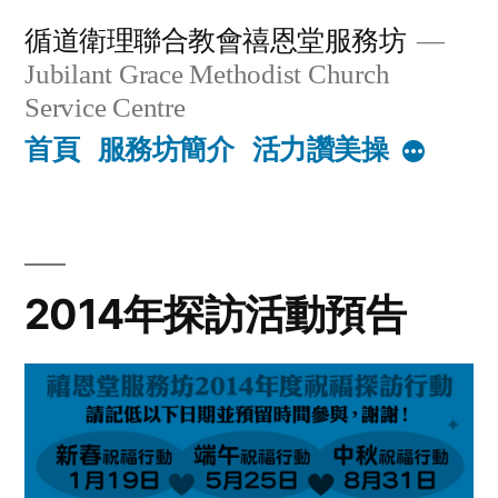
Skip
循道衛理聯合教會禧恩堂服務坊
to
Jubilant Grace Methodist Church
content
Service Centre
首頁
服務坊簡介
活力讚美操
More
2014年探訪活動預告