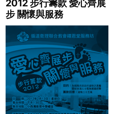
2012 步行籌款 愛心齊展
步 關懷與服務