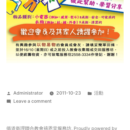
Posted
Posted
Administrator
2011-10-23
活動
by
on
in
Leave a comment
2011
年
服
循道衛理聯合教會禧恩堂服務坊
,
Proudly powered by