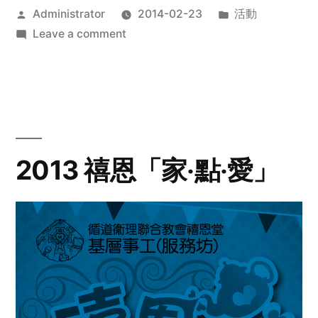
Posted
Posted
Administrator
2014-02-23
活動
by
on
in
Leave a comment
2014
年
探
訪
活
動
2013 禧恩「家‧點‧愛」
預
告