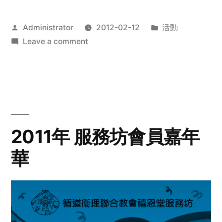
Posted
Posted
Administrator
2012-02-12
活動
by
on
in
Leave a comment
2012
步
行
籌
款
愛
2011年 服務坊會員嘉年
心
華
齊
展
步
關
懷
與