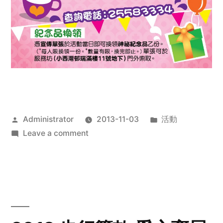
Posted
Posted
Administrator
2013-11-03
活動
by
on
in
Leave a comment
2013
禧
恩
「家‧
點‧
愛」