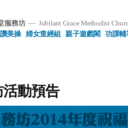
堂服務坊
Jubilant Grace Methodist Churc
讚美操
婦女查經組
親子遊戲閣
功課輔
訪活動預告