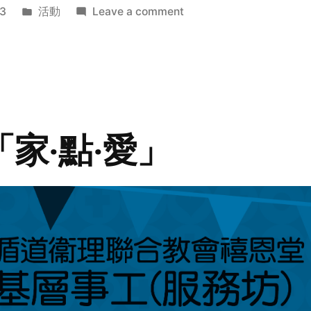
Posted
on
3
活動
Leave a comment
in
2014
年
探
訪
活
動
「家‧點‧愛」
預
告