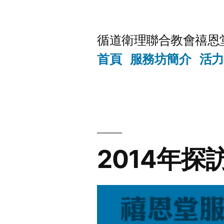
Skip
to
循道衛理聯合教會禧恩
content
首頁
服務坊簡介
活力
2014年探