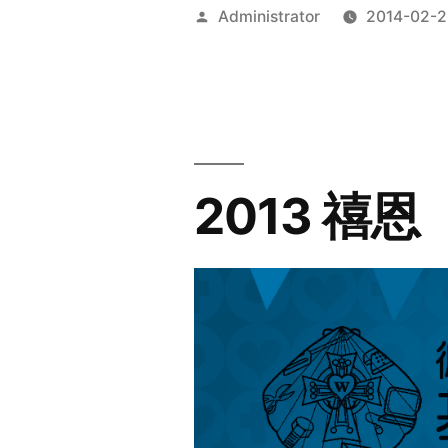
Posted
Administrator
2014-02-2
by
2013 禧恩