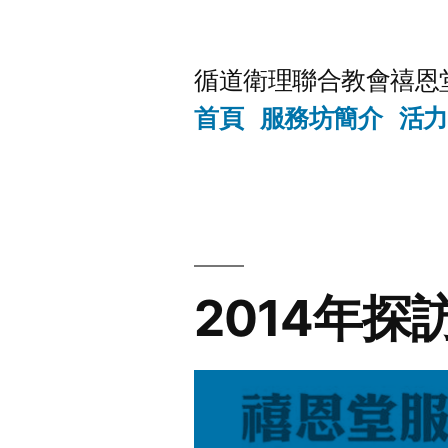
Skip
to
循道衛理聯合教會禧恩
content
首頁
服務坊簡介
活力
2014年探