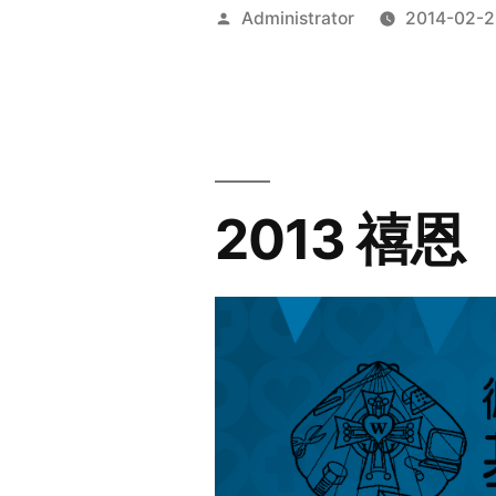
Posted
Administrator
2014-02-2
by
2013 禧恩