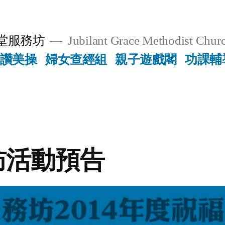
堂服務坊
Jubilant Grace Methodist Churc
讚美操
婦女查經組
親子遊戲閣
功課輔
訪活動預告