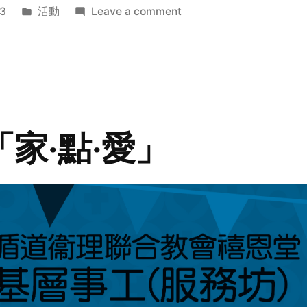
Posted
on
3
活動
Leave a comment
in
2014
年
探
訪
活
動
「家‧點‧愛」
預
告