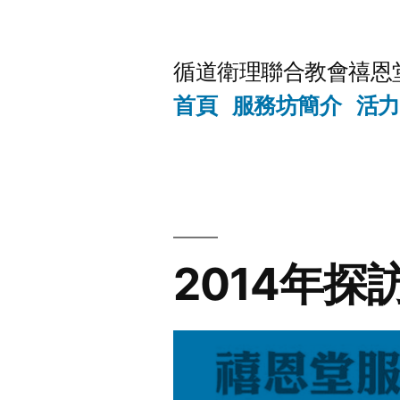
Skip
to
循道衛理聯合教會禧恩
content
首頁
服務坊簡介
活力
2014年探