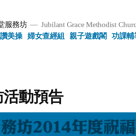
堂服務坊
Jubilant Grace Methodist Churc
讚美操
婦女查經組
親子遊戲閣
功課輔
訪活動預告