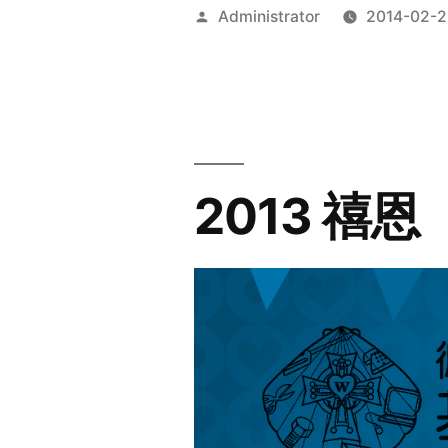
Posted
Administrator
2014-02-2
by
2013 禧恩