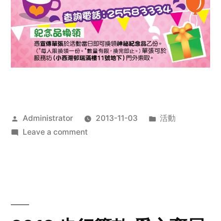
Posted
Posted
Administrator
2013-11-03
活動
by
on
in
Leave a comment
2013
禧
恩
「家‧
點‧
愛」