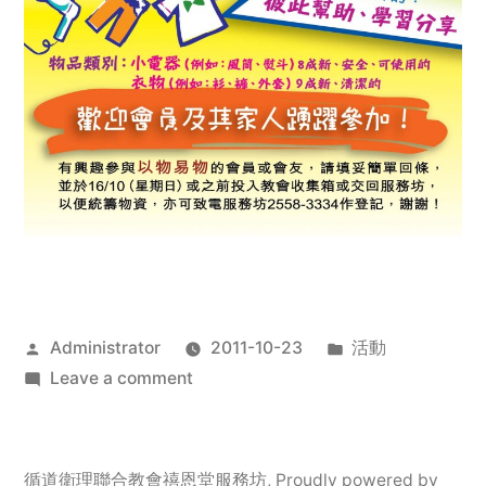
Posted
Posted
Administrator
2011-10-23
活動
by
on
in
Leave a comment
2011
年
服
循道衛理聯合教會禧恩堂服務坊
,
Proudly powered by