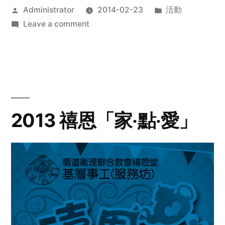
Posted
Posted
Administrator
2014-02-23
活動
by
on
in
Leave a comment
2014
年
探
訪
活
動
2013 禧恩「家‧點‧愛」
預
告