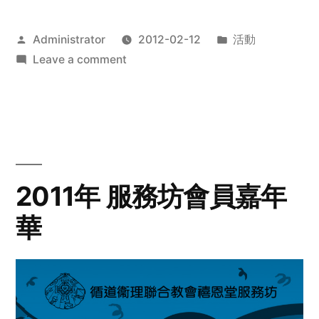
Posted
Posted
Administrator
2012-02-12
活動
by
on
in
Leave a comment
2012
步
行
籌
款
愛
2011年 服務坊會員嘉年
心
華
齊
展
步
關
懷
與