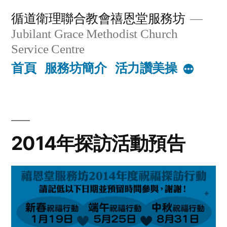
Skip
循道衛理聯合教會禧恩堂服務坊
to
Jubilant Grace Methodist Church
content
Service Centre
首頁
服務坊簡介
活力讚美操
More
2014年探訪活動預告