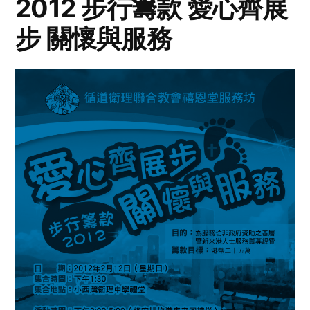
2012 步行籌款 愛心齊展
步 關懷與服務