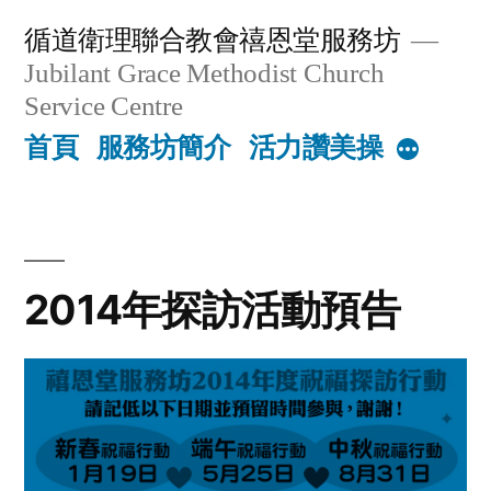
Skip
循道衛理聯合教會禧恩堂服務坊
to
Jubilant Grace Methodist Church
content
Service Centre
首頁
服務坊簡介
活力讚美操
More
2014年探訪活動預告