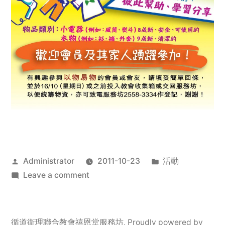
Posted
Posted
Administrator
2011-10-23
活動
by
on
in
Leave a comment
2011
年
服
循道衛理聯合教會禧恩堂服務坊
,
Proudly powered by