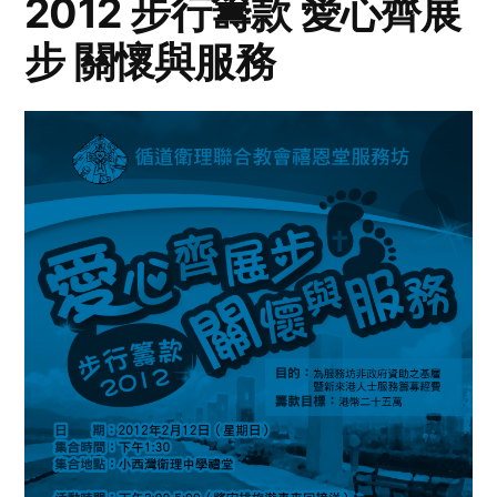
2012 步行籌款 愛心齊展
步 關懷與服務