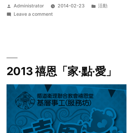
Posted
Posted
Administrator
2014-02-23
活動
by
on
in
Leave a comment
2014
年
探
訪
活
動
2013 禧恩「家‧點‧愛」
預
告