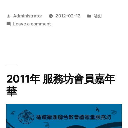
Posted
Posted
Administrator
2012-02-12
活動
by
on
in
Leave a comment
2012
步
行
籌
款
愛
2011年 服務坊會員嘉年
心
華
齊
展
步
關
懷
與