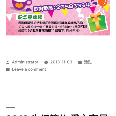
Posted
Posted
Administrator
2013-11-03
活動
by
on
in
Leave a comment
2013
禧
恩
「家‧
點‧
愛」