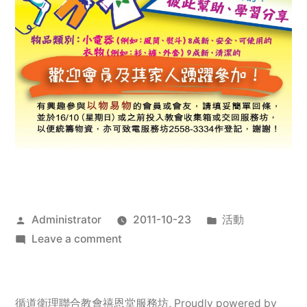
Posted
Posted
Administrator
2011-10-23
活動
by
on
in
Leave a comment
2011
年
服
循道衛理聯合教會禧恩堂服務坊
,
Proudly powered by