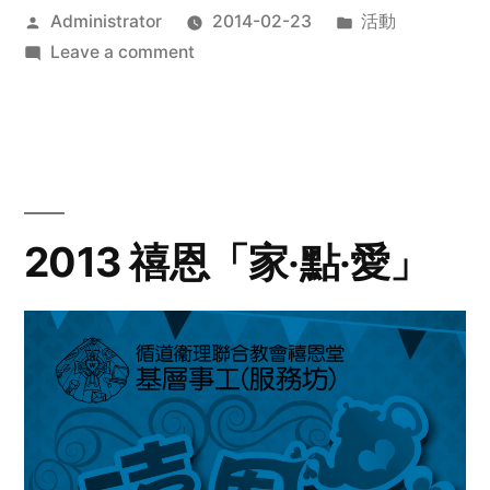
Posted
Posted
Administrator
2014-02-23
活動
by
on
in
Leave a comment
2014
年
探
訪
活
動
2013 禧恩「家‧點‧愛」
預
告