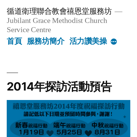
Skip
循道衛理聯合教會禧恩堂服務坊
to
Jubilant Grace Methodist Church
content
Service Centre
首頁
服務坊簡介
活力讚美操
More
2014年探訪活動預告