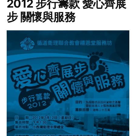
2012 步行籌款 愛心齊展
步 關懷與服務