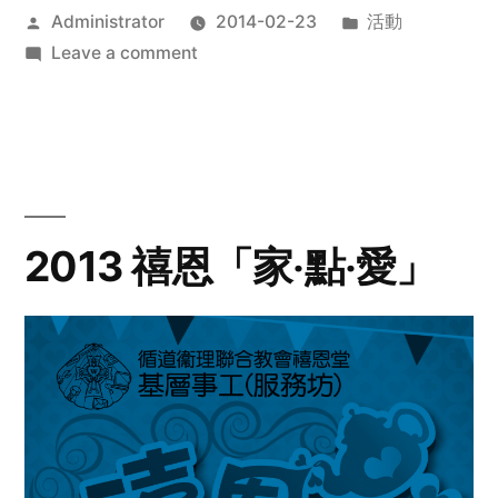
Posted
Posted
Administrator
2014-02-23
活動
by
on
in
Leave a comment
2014
年
探
訪
活
動
2013 禧恩「家‧點‧愛」
預
告