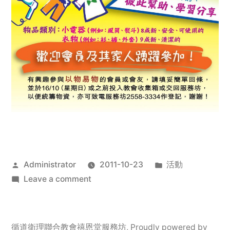
Posted
Posted
Administrator
2011-10-23
活動
by
on
in
Leave a comment
2011
年
服
循道衛理聯合教會禧恩堂服務坊
,
Proudly powered by