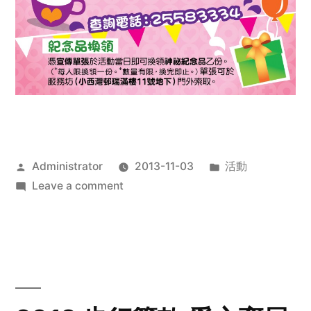
Posted
Posted
Administrator
2013-11-03
活動
by
on
in
Leave a comment
2013
禧
恩
「家‧
點‧
愛」