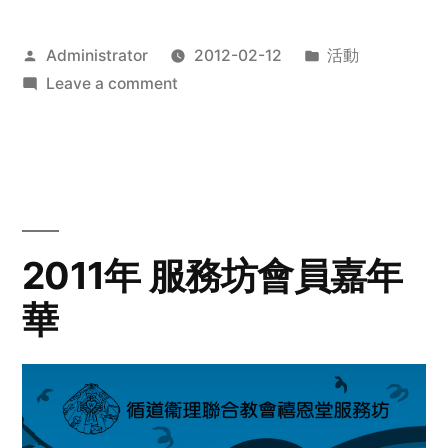
Posted
Posted
Administrator
2012-02-12
活動
by
on
in
Leave a comment
2012
步
行
籌
款
愛
2011年 服務坊會員嘉年
心
華
齊
展
步
關
懷
與