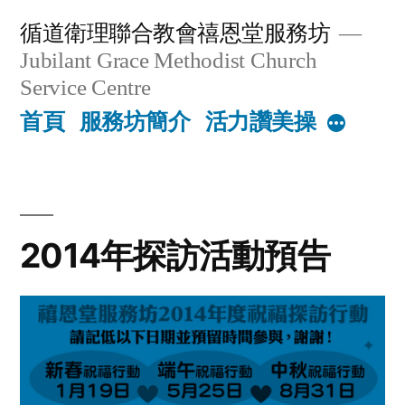
Skip
循道衛理聯合教會禧恩堂服務坊
to
Jubilant Grace Methodist Church
content
Service Centre
首頁
服務坊簡介
活力讚美操
More
2014年探訪活動預告