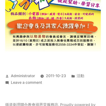
Posted
Posted
Administrator
2011-10-23
活動
by
on
in
Leave a comment
2011
年
服
循道衛理聯合教會禧恩堂服務坊
,
Proudly powered by