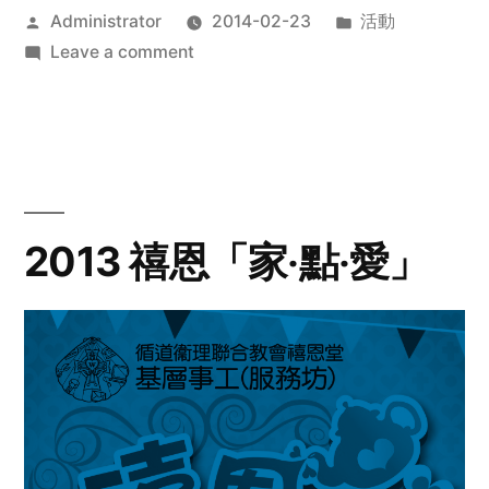
Posted
Posted
Administrator
2014-02-23
活動
by
on
in
Leave a comment
2014
年
探
訪
活
動
2013 禧恩「家‧點‧愛」
預
告