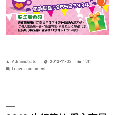
Posted
Posted
Administrator
2013-11-03
活動
by
on
in
Leave a comment
2013
禧
恩
「家‧
點‧
愛」