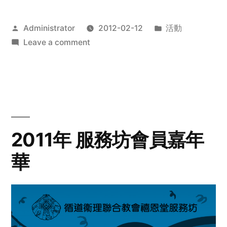
Posted
Posted
Administrator
2012-02-12
活動
by
on
in
Leave a comment
2012
步
行
籌
款
愛
2011年 服務坊會員嘉年
心
華
齊
展
步
關
懷
與