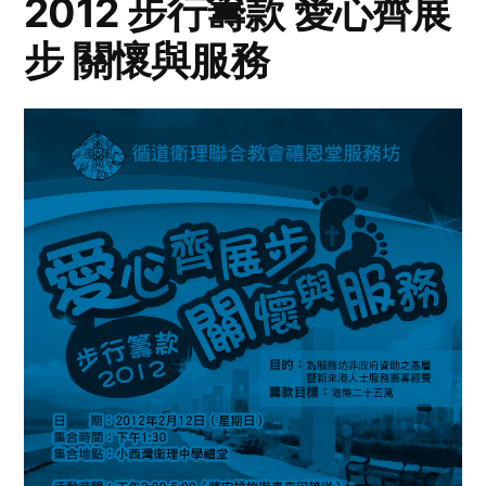
2012 步行籌款 愛心齊展
步 關懷與服務