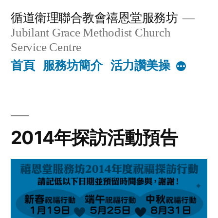
Skip
循道衛理聯合教會禧恩堂服務坊
to
Jubilant Grace Methodist Church
content
Service Centre
首頁
服務坊簡介
活力讚美操
More
2014年探訪活動預告