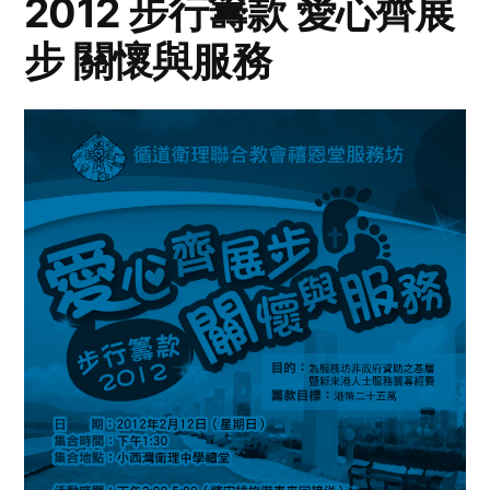
2012 步行籌款 愛心齊展
步 關懷與服務