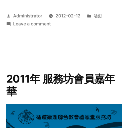
Posted
Posted
Administrator
2012-02-12
活動
by
on
in
Leave a comment
2012
步
行
籌
款
愛
2011年 服務坊會員嘉年
心
華
齊
展
步
關
懷
與