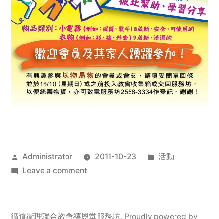
Posted
Posted
Administrator
2011-10-23
活動
by
on
in
Leave a comment
2011
年
服
循道衛理聯合教會禧恩堂服務坊
,
Proudly powered by