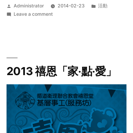
Posted
Posted
Administrator
2014-02-23
活動
by
on
in
Leave a comment
2014
年
探
訪
活
動
2013 禧恩「家‧點‧愛」
預
告