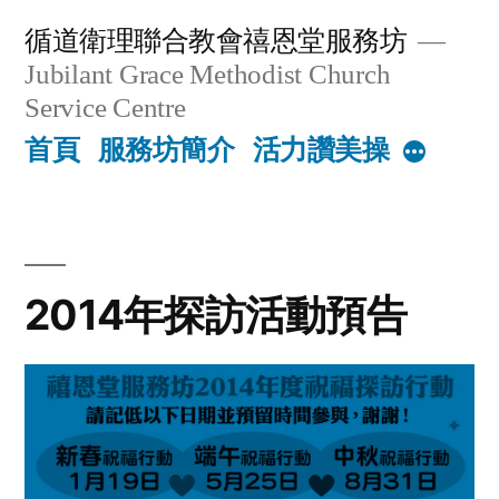
Skip
循道衛理聯合教會禧恩堂服務坊
to
Jubilant Grace Methodist Church
content
Service Centre
首頁
服務坊簡介
活力讚美操
More
2014年探訪活動預告