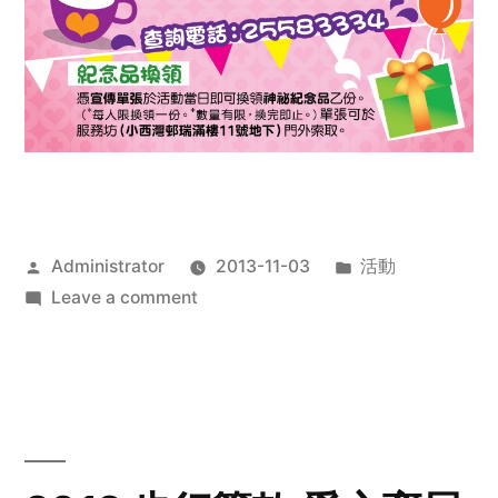
Posted
Posted
Administrator
2013-11-03
活動
by
on
in
Leave a comment
2013
禧
恩
「家‧
點‧
愛」