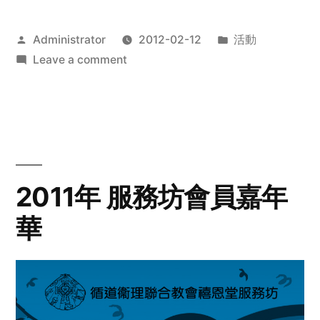
Posted
Posted
Administrator
2012-02-12
活動
by
on
in
Leave a comment
2012
步
行
籌
款
愛
2011年 服務坊會員嘉年
心
華
齊
展
步
關
懷
與