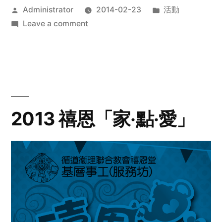
Posted
Posted
Administrator
2014-02-23
活動
by
on
in
Leave a comment
2014
年
探
訪
活
動
2013 禧恩「家‧點‧愛」
預
告