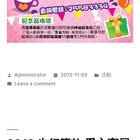
Posted
Posted
Administrator
2013-11-03
活動
by
on
in
Leave a comment
2013
禧
恩
「家‧
點‧
愛」