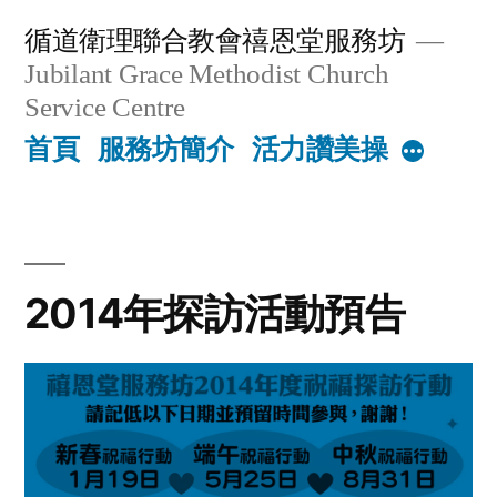
Skip
循道衛理聯合教會禧恩堂服務坊
to
Jubilant Grace Methodist Church
content
Service Centre
首頁
服務坊簡介
活力讚美操
More
2014年探訪活動預告