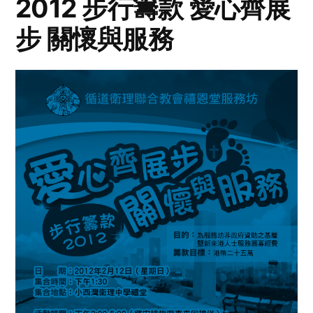
2012 步行籌款 愛心齊展
步 關懷與服務