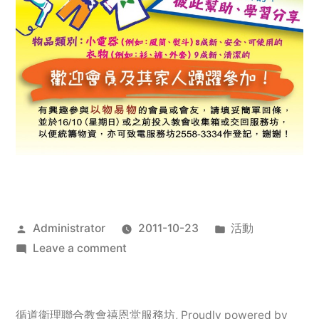
Posted
Posted
Administrator
2011-10-23
活動
by
on
in
Leave a comment
2011
年
服
循道衛理聯合教會禧恩堂服務坊
,
Proudly powered by