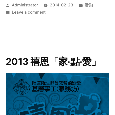
Posted
Posted
Administrator
2014-02-23
活動
by
on
in
Leave a comment
2014
年
探
訪
活
動
2013 禧恩「家‧點‧愛」
預
告