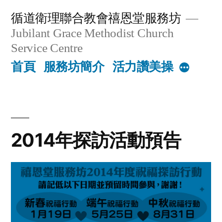
Skip
循道衛理聯合教會禧恩堂服務坊
to
Jubilant Grace Methodist Church
content
Service Centre
首頁
服務坊簡介
活力讚美操
More
2014年探訪活動預告