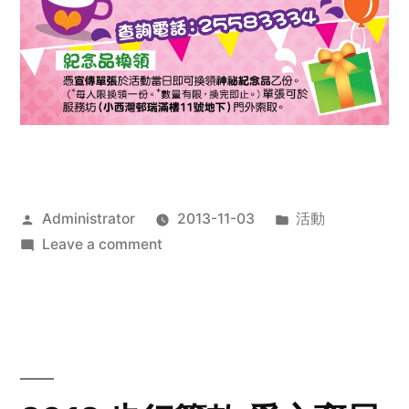
Posted
Posted
Administrator
2013-11-03
活動
by
on
in
Leave a comment
2013
禧
恩
「家‧
點‧
愛」