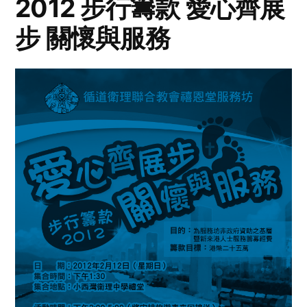
2012 步行籌款 愛心齊展
步 關懷與服務