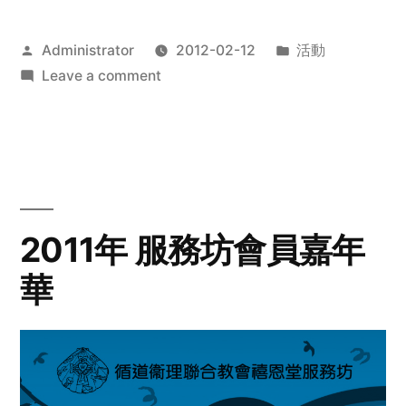
Posted
Posted
Administrator
2012-02-12
活動
by
on
in
Leave a comment
2012
步
行
籌
款
愛
2011年 服務坊會員嘉年
心
華
齊
展
步
關
懷
與