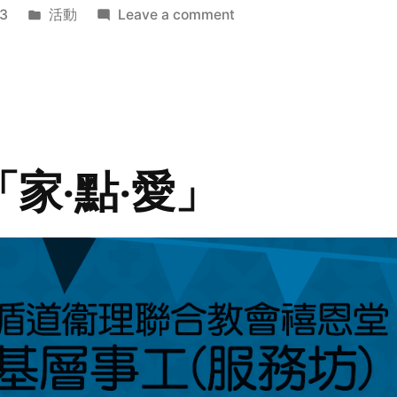
Posted
on
3
活動
Leave a comment
in
2014
年
探
訪
活
動
「家‧點‧愛」
預
告