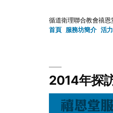
Skip
to
循道衛理聯合教會禧恩
content
首頁
服務坊簡介
活力
2014年探