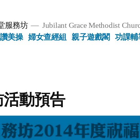
堂服務坊
Jubilant Grace Methodist Churc
讚美操
婦女查經組
親子遊戲閣
功課輔
訪活動預告