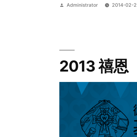
Posted
Administrator
2014-02-2
by
2013 禧恩