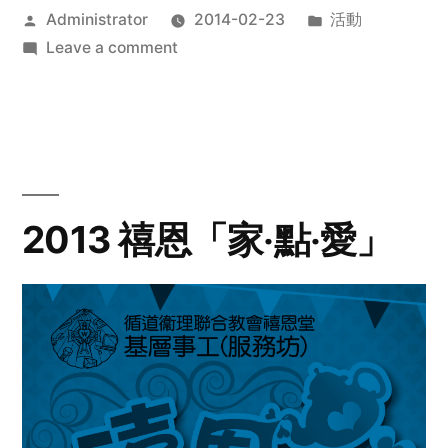
Posted
Posted
Administrator
2014-02-23
活動
by
on
in
Leave a comment
2014
年
探
訪
活
動
2013 禧恩「家‧點‧愛」
預
告