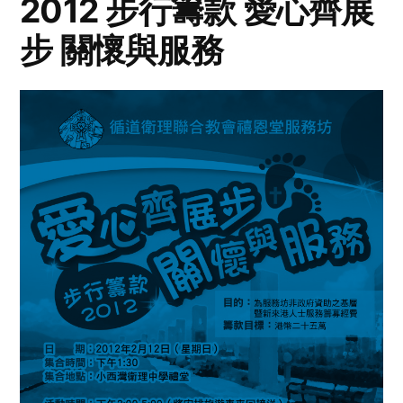
2012 步行籌款 愛心齊展
步 關懷與服務