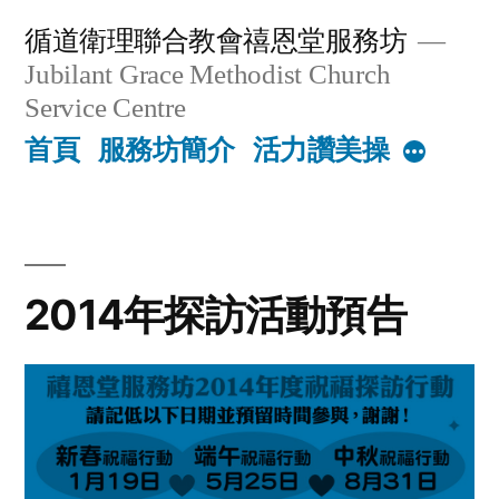
Skip
循道衛理聯合教會禧恩堂服務坊
to
Jubilant Grace Methodist Church
content
Service Centre
首頁
服務坊簡介
活力讚美操
More
2014年探訪活動預告