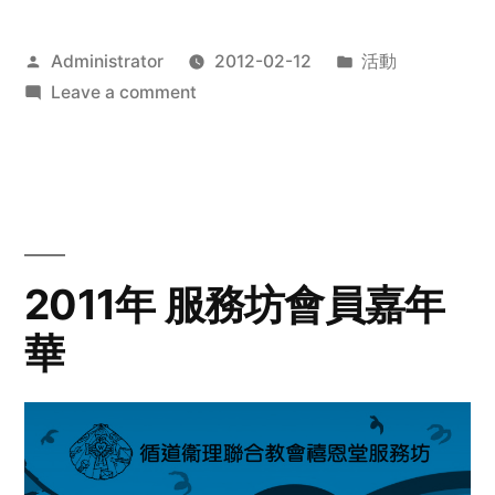
Posted
Posted
Administrator
2012-02-12
活動
by
on
in
Leave a comment
2012
步
行
籌
款
愛
2011年 服務坊會員嘉年
心
華
齊
展
步
關
懷
與