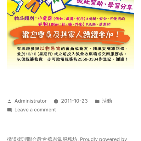
Posted
Posted
Administrator
2011-10-23
活動
by
on
in
Leave a comment
2011
年
服
循道衛理聯合教會禧恩堂服務坊
,
Proudly powered by