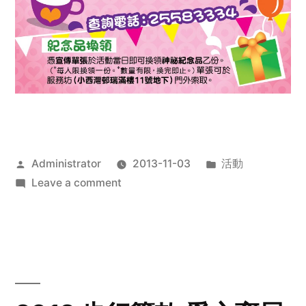
Posted
Posted
Administrator
2013-11-03
活動
by
on
in
Leave a comment
2013
禧
恩
「家‧
點‧
愛」