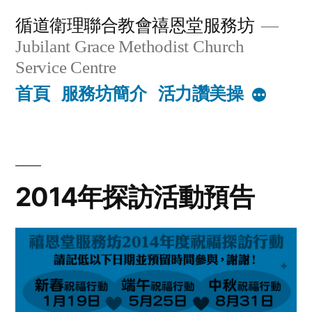
Skip
循道衛理聯合教會禧恩堂服務坊
to
Jubilant Grace Methodist Church
content
Service Centre
首頁
服務坊簡介
活力讚美操
More
2014年探訪活動預告