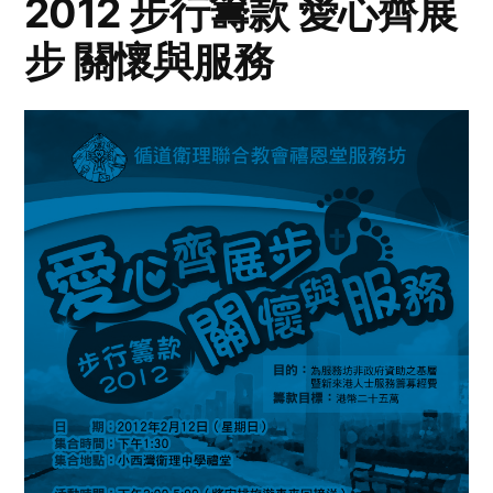
2012 步行籌款 愛心齊展
步 關懷與服務