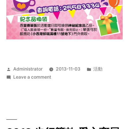
Posted
Posted
Administrator
2013-11-03
活動
by
on
in
Leave a comment
2013
禧
恩
「家‧
點‧
愛」