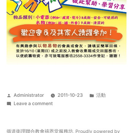
Posted
Posted
Administrator
2011-10-23
活動
by
on
in
Leave a comment
2011
年
服
循道衛理聯合教會禧恩堂服務坊
,
Proudly powered by