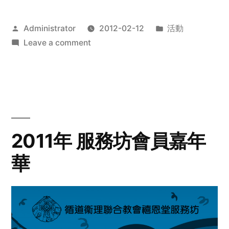
Posted
Posted
Administrator
2012-02-12
活動
by
on
in
Leave a comment
2012
步
行
籌
款
愛
2011年 服務坊會員嘉年
心
華
齊
展
步
關
懷
與