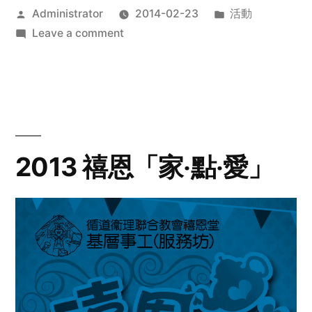
Posted
Posted
Administrator
2014-02-23
活動
by
on
in
Leave a comment
2014
年
探
訪
活
動
2013 禧恩「家‧點‧愛」
預
告