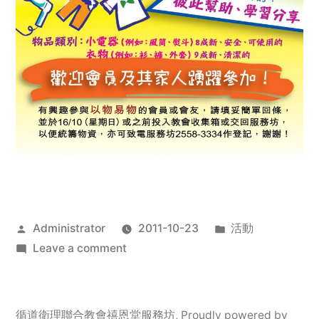
Posted
Posted
Administrator
2011-10-23
活動
by
on
in
Leave a comment
2011
年
服
循道衛理聯合教會禧恩堂服務坊
,
Proudly powered by