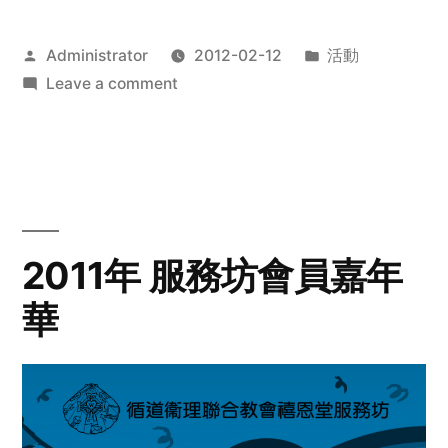
Posted
Posted
Administrator
2012-02-12
活動
by
on
in
Leave a comment
2012
步
行
籌
款
愛
2011年 服務坊會員嘉年
心
華
齊
展
步
關
懷
與