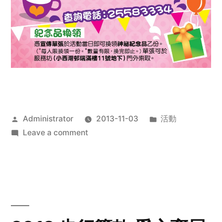
Posted
Posted
Administrator
2013-11-03
活動
by
on
in
Leave a comment
2013
禧
恩
「家‧
點‧
愛」