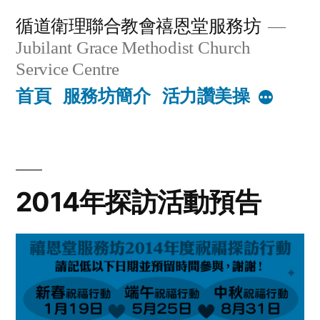
Skip
循道衛理聯合教會禧恩堂服務坊
to
Jubilant Grace Methodist Church
content
Service Centre
首頁
服務坊簡介
活力讚美操
More
2014年探訪活動預告