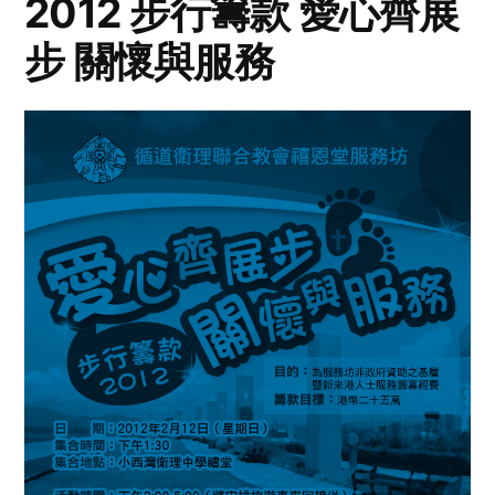
2012 步行籌款 愛心齊展
步 關懷與服務