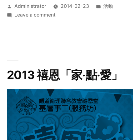
Posted
Posted
Administrator
2014-02-23
活動
by
on
in
Leave a comment
2014
年
探
訪
活
動
2013 禧恩「家‧點‧愛」
預
告