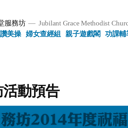
堂服務坊
Jubilant Grace Methodist Churc
讚美操
婦女查經組
親子遊戲閣
功課輔
訪活動預告