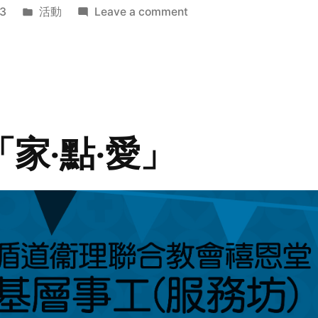
Posted
on
3
活動
Leave a comment
in
2014
年
探
訪
活
動
「家‧點‧愛」
預
告