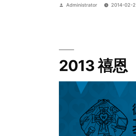
Posted
Administrator
2014-02-2
by
2013 禧恩