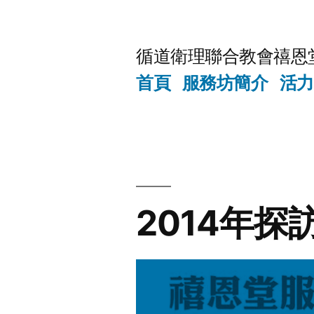
Skip
to
循道衛理聯合教會禧恩
content
首頁
服務坊簡介
活力
2014年探