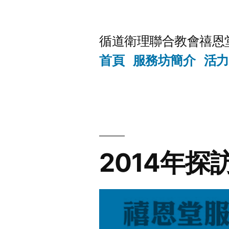
Skip
to
循道衛理聯合教會禧恩
content
首頁
服務坊簡介
活力
2014年探