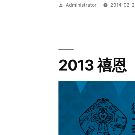
Posted
Administrator
2014-02-2
by
2013 禧恩