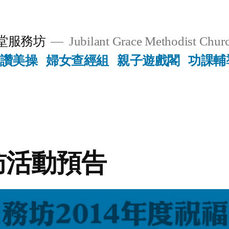
堂服務坊
Jubilant Grace Methodist Churc
讚美操
婦女查經組
親子遊戲閣
功課輔
訪活動預告