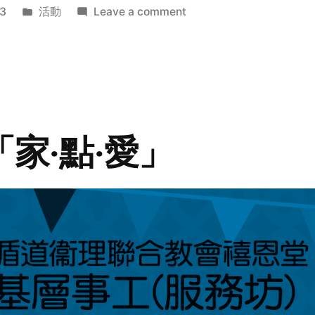
Posted
on
3
活動
Leave a comment
in
2014
年
探
訪
活
動
「家‧點‧愛」
預
告