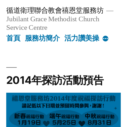
Skip
循道衛理聯合教會禧恩堂服務坊
to
Jubilant Grace Methodist Church
content
Service Centre
首頁
服務坊簡介
活力讚美操
More
2014年探訪活動預告