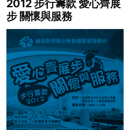
2012 步行籌款 愛心齊展
步 關懷與服務