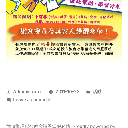
Posted
Posted
Administrator
2011-10-23
活動
by
on
in
Leave a comment
2011
年
服
循道衛理聯合教會禧恩堂服務坊
,
Proudly powered by