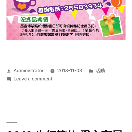
Posted
Posted
Administrator
2013-11-03
活動
by
on
in
Leave a comment
2013
禧
恩
「家‧
點‧
愛」