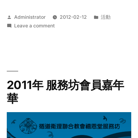
Posted
Posted
Administrator
2012-02-12
活動
by
on
in
Leave a comment
2012
步
行
籌
款
愛
2011年 服務坊會員嘉年
心
華
齊
展
步
關
懷
與