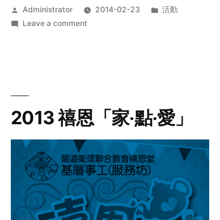
Posted
Posted
Administrator
2014-02-23
活動
by
on
in
Leave a comment
2014
年
探
訪
活
動
2013 禧恩「家‧點‧愛」
預
告