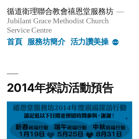
Skip
循道衛理聯合教會禧恩堂服務坊
to
Jubilant Grace Methodist Church
content
Service Centre
首頁
服務坊簡介
活力讚美操
More
2014年探訪活動預告