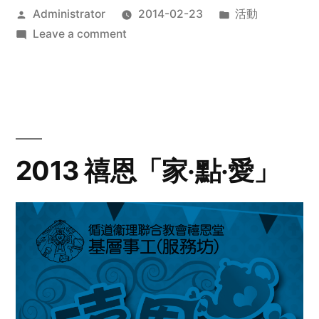
Posted
Posted
Administrator
2014-02-23
活動
by
on
in
Leave a comment
2014
年
探
訪
活
動
2013 禧恩「家‧點‧愛」
預
告