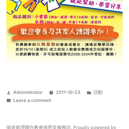
Posted
Posted
Administrator
2011-10-23
活動
by
on
in
Leave a comment
2011
年
服
循道衛理聯合教會禧恩堂服務坊
,
Proudly powered by