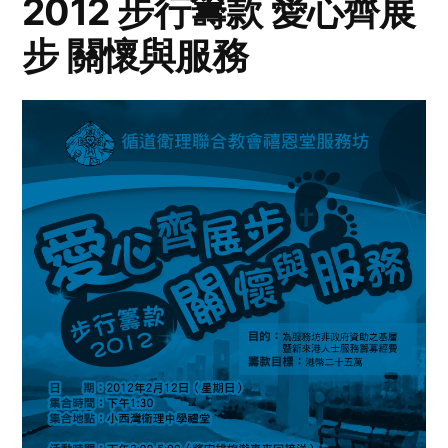
2012 步行籌款 愛心齊展
步 關懷與服務