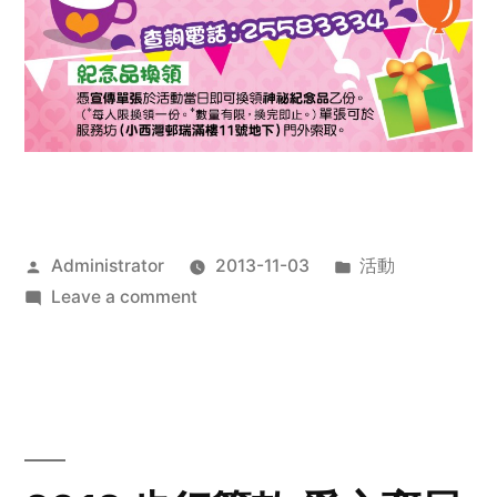
Posted
Posted
Administrator
2013-11-03
活動
by
on
in
Leave a comment
2013
禧
恩
「家‧
點‧
愛」