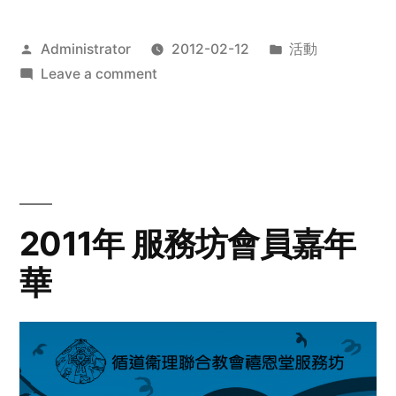
Posted
Posted
Administrator
2012-02-12
活動
by
on
in
Leave a comment
2012
步
行
籌
款
愛
2011年 服務坊會員嘉年
心
華
齊
展
步
關
懷
與