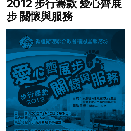
2012 步行籌款 愛心齊展
步 關懷與服務