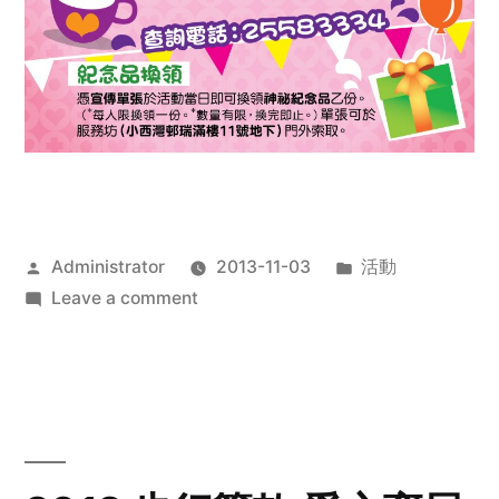
Posted
Posted
Administrator
2013-11-03
活動
by
on
in
Leave a comment
2013
禧
恩
「家‧
點‧
愛」