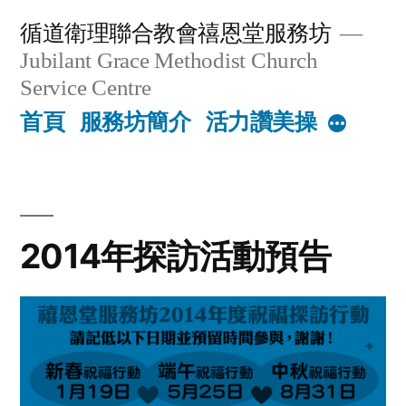
Skip
循道衛理聯合教會禧恩堂服務坊
to
Jubilant Grace Methodist Church
content
Service Centre
首頁
服務坊簡介
活力讚美操
More
2014年探訪活動預告