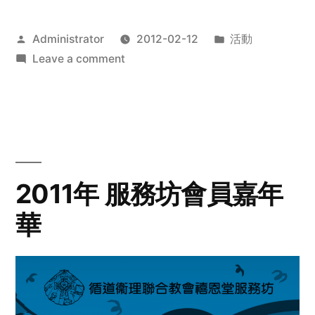
Posted
Posted
Administrator
2012-02-12
活動
by
on
in
Leave a comment
2012
步
行
籌
款
愛
2011年 服務坊會員嘉年
心
華
齊
展
步
關
懷
與