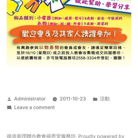
Posted
Posted
Administrator
2011-10-23
活動
by
on
in
Leave a comment
2011
年
服
循道衛理聯合教會禧恩堂服務坊
,
Proudly powered by