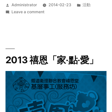
Posted
Posted
Administrator
2014-02-23
活動
by
on
in
Leave a comment
2014
年
探
訪
活
動
2013 禧恩「家‧點‧愛」
預
告